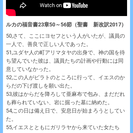
ルカの福音書23章50～56節（聖書 新改訳2017）
50,さて、ここにヨセフという人がいたが、議員の
一人で、善良で正しい人であった。
51,ユダヤ人の町アリマタヤの出身で、神の国を待
ち望んでいた彼は、議員たちの計画や行動には同
意していなかった。
52,この人がピラトのところに行って、イエスのか
らだの下げ渡しを願い出た。
53,彼はからだを降ろして亜麻布で包み、まだだれ
も葬られていない、岩に掘った墓に納めた。
54,この日は備え日で、安息日が始まろうとしてい
た。
55,イエスとともにガリラヤから来ていた女たち