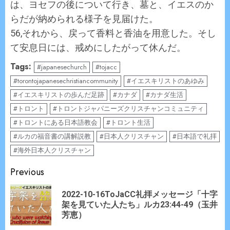
は、ヨセフの後について行き、墓と、イエスのか
らだが納められる様子を見届けた。
56,それから、戻って香料と香油を用意した。そし
て安息日には、戒めにしたがって休んだ。
Tags:
#japanesechurch
#tojacc
#torontojapanesechristiancommunity
#イエスキリストのあゆみ
#イエスキリストの歩んだ足跡
#カナダ
#カナダ生活
#トロント
#トロントジャパニーズクリスチャンコミュニティ
#トロントにある日本語教会
#トロント生活
#ルカの福音書の講解説教
#日本人クリスチャン
#日本語で礼拝
#海外日本人クリスチャン
Continue
Previous
Reading
2022-10-16ToJaCC礼拝メッセージ「十字
Pr
架を見ていた人たち」ルカ23:44-49（玉井
po
芳恵）