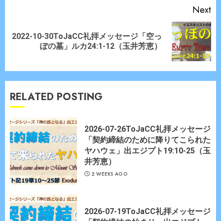
Next
2022-10-30ToJaCC礼拝メッセージ「空っ
Next
ぽの墓」ルカ24:1-12（玉井芳恵）
post:
RELATED POSTING
2026-07-26ToJaCC礼拝メッセージ
「契約締結のために降りてこられた
ヤハウェ」出エジプト19:10-25（玉
井芳恵）
2 WEEKS AGO
2026-07-19ToJaCC礼拝メッセージ