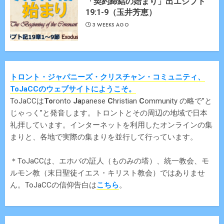
「契約締結の始まり」出エジプト
19:1-9（玉井芳恵）
3 WEEKS AGO
トロント・ジャパニーズ・クリスチャン・コミュニティ、
ToJaCCのウェブサイトにようこそ。
ToJaCCは
To
ronto
Ja
panese
C
hristian
C
ommunity の略で”と
じゃっく”と発音します。トロントとその周辺の地域で日本
礼拝しています。インターネットを利用したオンラインの集
まりと、各地で実際の集まりを並行して行っています。
＊ToJaCCは、エホバの証人（ものみの塔）、統一教会、モ
ルモン教（末日聖徒イエス・キリスト教会）ではありませ
ん。ToJaCCの信仰告白は
こちら
。