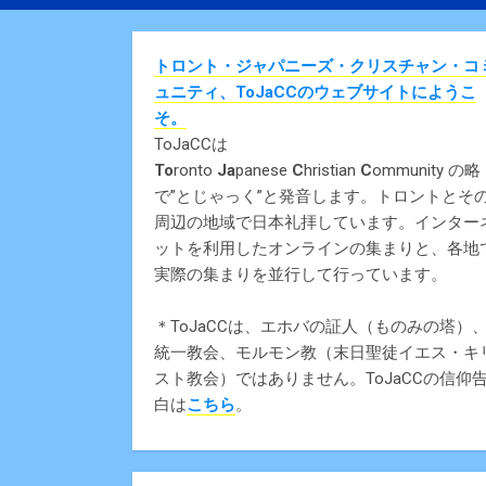
トロント・ジャパニーズ・クリスチャン・コ
ュニティ、ToJaCCのウェブサイトにようこ
そ。
ToJaCCは
To
ronto
Ja
panese
C
hristian
C
ommunity の略
で”とじゃっく”と発音します。トロントとそ
周辺の地域で日本礼拝しています。インター
ットを利用したオンラインの集まりと、各地
実際の集まりを並行して行っています。
＊ToJaCCは、エホバの証人（ものみの塔）
統一教会、モルモン教（末日聖徒イエス・キ
スト教会）ではありません。ToJaCCの信仰
白は
こちら
。