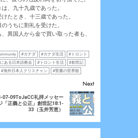
きは、九十九歳であった。
受けたとき、十三歳であった。
日のうちに割礼を受けた。
隷も、異国人から金で買い取った者も、
community
#カナダ
#カナダ生活
#トロント
トにある日本語教会
#トロント生活
#創世記
#海外日本人クリスチャン
#聖書の世界観
Next
3-07-09ToJaCC礼拝メッセー
ious
t
ジ「正義と公正」創世記18:1-
:
:
33（玉井芳恵）