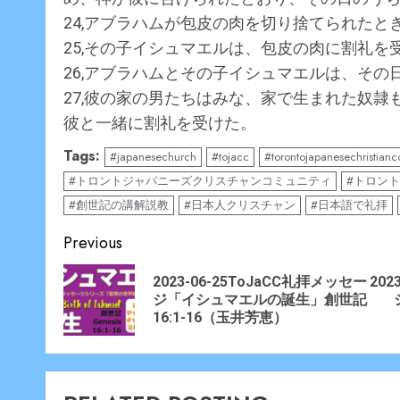
24,アブラハムが包皮の肉を切り捨てられたと
25,その子イシュマエルは、包皮の肉に割礼を
26,アブラハムとその子イシュマエルは、その
27,彼の家の男たちはみな、家で生まれた奴
彼と一緒に割礼を受けた。
Tags:
#japanesechurch
#tojacc
#torontojapanesechristian
#トロントジャパニーズクリスチャンコミュニティ
#トロン
#創世記の講解説教
#日本人クリスチャン
#日本語で礼拝
Continue
Previous
Reading
2023-06-25ToJaCC礼拝メッセー
202
Prev
Nex
ジ「イシュマエルの誕生」創世記
post
post
16:1-16（玉井芳恵）