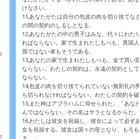
けなさい。
11,あなたがたは自分の包皮の肉を切り捨て
の間の契約のしるしとなる。
12,あなたがたの中の男子はみな、代々にわ
ればならない。家で生まれたしもべも、異国
孫ではない者もそうである。
ロ
13,あなたの家で生まれたしもべも、金で買
ならない。わたしの契約は、永遠の契約とし
ならない。
14,包皮の肉を切り捨てられていない無割礼
ち切られなければならない。わたしの契約を
15,また神はアブラハムに仰せられた。「あ
んではならない。その名はサラとなるからだ
16,わたしは彼女を祝福し、彼女によって必
女を祝福する。彼女は国々の母となり、もろ
ウ
る。」