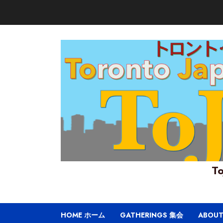
Skip
to
content
To
HOME ホーム
GATHERINGS 集会
ABOU