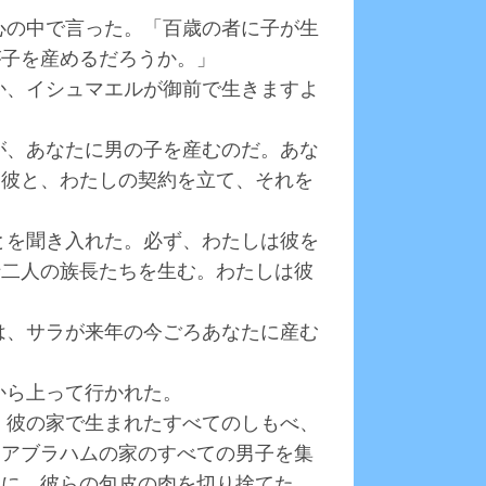
て心の中で言った。「百歳の者に子が生
が子を産めるだろうか。」
うか、イシュマエルが御前で生きますよ
ラが、あなたに男の子を産むのだ。あな
は彼と、わたしの契約を立て、それを
ことを聞き入れた。必ず、わたしは彼を
十二人の族長たちを生む。わたしは彼
のは、サラが来年の今ごろあなたに産む
から上って行かれた。
ル、彼の家で生まれたすべてのしもべ、
、アブラハムの家のすべての男子を集
ちに、彼らの包皮の肉を切り捨てた。