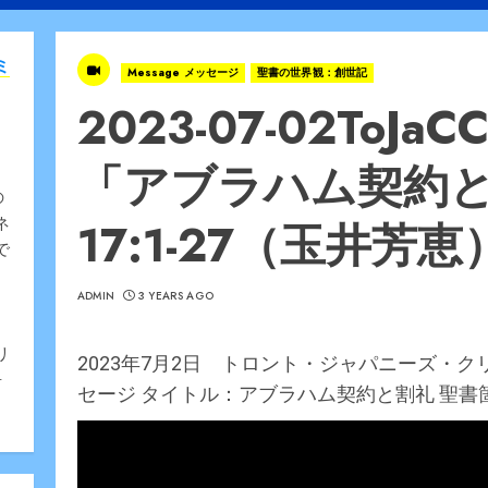
ミ
Message メッセージ
聖書の世界観：創世記
2023-07-02To
「アブラハム契約
の
17:1-27（玉井芳恵
ネ
で
ADMIN
3 YEARS AGO
、
リ
2023年7月2日 トロント・ジャパニーズ・
告
セージ タイトル：アブラハム契約と割礼 聖書箇所