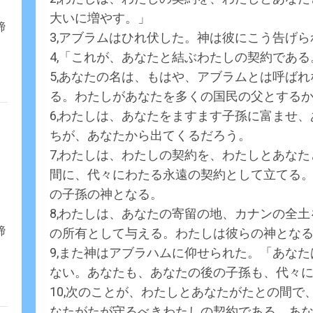
大いに増やす。」
締
3,アブラムはひれ伏した。神は彼にこう告げら
4,「これが、あなたと結ぶわたしの契約であ
5,あなたの名は、もはや、アブラムとは呼ば
る。わたしがあなたを多くの国民の父とする
6,わたしは、あなたをますます子孫に富ませ
ちが、あなたから出てくるだろう。
7,わたしは、わたしの契約を、わたしとあな
間に、代々にわたる永遠の契約として立てる
の子孫の神となる。
8,わたしは、あなたの寄留の地、カナンの全
締
の所有として与える。わたしは彼らの神とな
9,また神はアブラハムに仰せられた。「あな
ない。あなたも、あなたの後の子孫も、代々
10,次のことが、わたしとあなたがたとの間
なたがたが守るべきわたしの契約である。あ