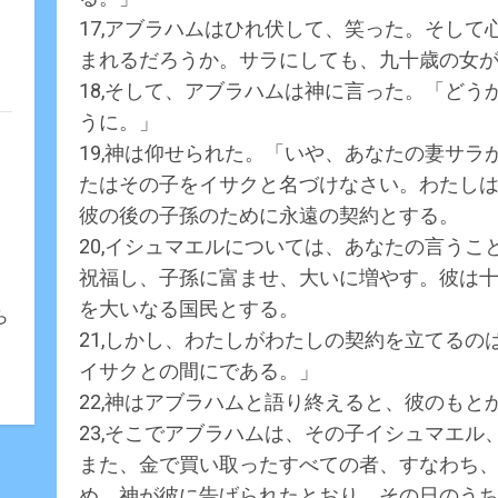
17,アブラハムはひれ伏して、笑った。そし
まれるだろうか。サラにしても、九十歳の女
18,そして、アブラハムは神に言った。「ど
うに。」
19,神は仰せられた。「いや、あなたの妻サ
たはその子をイサクと名づけなさい。わたし
彼の後の子孫のために永遠の契約とする。
20,イシュマエルについては、あなたの言う
祝福し、子孫に富ませ、大いに増やす。彼は
を大いなる国民とする。
ら
21,しかし、わたしがわたしの契約を立てる
イサクとの間にである。」
22,神はアブラハムと語り終えると、彼のもと
23,そこでアブラハムは、その子イシュマエ
また、金で買い取ったすべての者、すなわち
め、神が彼に告げられたとおり、その日のう