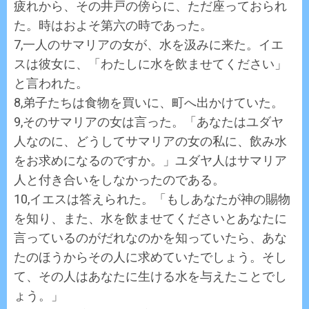
疲れから、その井戸の傍らに、ただ座っておられ
た。時はおよそ第六の時であった。
7,一人のサマリアの女が、水を汲みに来た。イエ
スは彼女に、「わたしに水を飲ませてください」
と言われた。
8,弟子たちは食物を買いに、町へ出かけていた。
9,そのサマリアの女は言った。「あなたはユダヤ
人なのに、どうしてサマリアの女の私に、飲み水
をお求めになるのですか。」ユダヤ人はサマリア
人と付き合いをしなかったのである。
10,イエスは答えられた。「もしあなたが神の賜物
を知り、また、水を飲ませてくださいとあなたに
言っているのがだれなのかを知っていたら、あな
たのほうからその人に求めていたでしょう。そし
て、その人はあなたに生ける水を与えたことでし
ょう。」