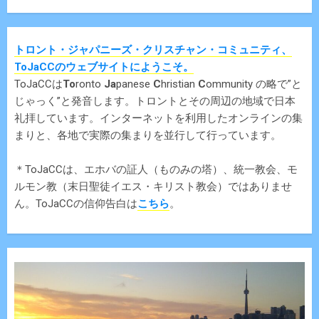
トロント・ジャパニーズ・クリスチャン・コミュニティ、
ToJaCCのウェブサイトにようこそ。
ToJaCCは
To
ronto
Ja
panese
C
hristian
C
ommunity の略で”と
じゃっく”と発音します。トロントとその周辺の地域で日本
礼拝しています。インターネットを利用したオンラインの集
まりと、各地で実際の集まりを並行して行っています。
＊ToJaCCは、エホバの証人（ものみの塔）、統一教会、モ
ルモン教（末日聖徒イエス・キリスト教会）ではありませ
ん。ToJaCCの信仰告白は
こちら
。