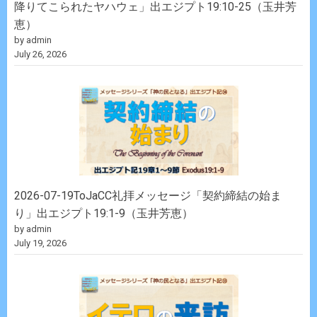
降りてこられたヤハウェ」出エジプト19:10-25（玉井芳
恵）
by admin
July 26, 2026
2026-07-19ToJaCC礼拝メッセージ「契約締結の始ま
り」出エジプト19:1-9（玉井芳恵）
by admin
July 19, 2026