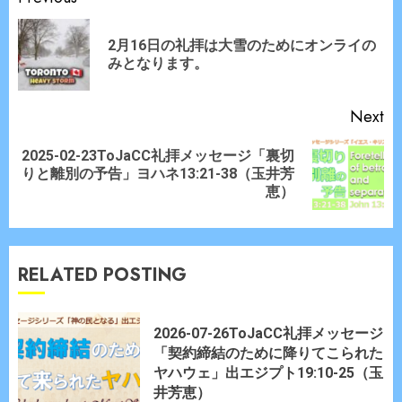
Reading
2月16日の礼拝は大雪のためにオンライの
Pr
みとなります。
po
Next
2025-02-23ToJaCC礼拝メッセージ「裏切
Next
りと離別の予告」ヨハネ13:21-38（玉井芳
post:
恵）
RELATED POSTING
2026-07-26ToJaCC礼拝メッセージ
「契約締結のために降りてこられた
ヤハウェ」出エジプト19:10-25（玉
井芳恵）