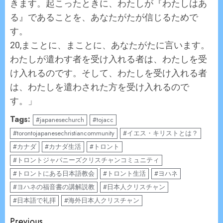
きます。起こったときに、わたしが『わたしはあ
る』であることを、あなたがたが信じるためで
す。
20,まことに、まことに、あなたがたに言います。
わたしが遣わす者を受け入れる者は、わたしを受
け入れるのです。そして、わたしを受け入れる者
は、わたしを遣わされた方を受け入れるので
す。」
Tags:
#japanesechurch
#tojacc
#torontojapanesechristiancommunity
#イエス・キリストとは？
#カナダ
#カナダ生活
#トロント
#トロントジャパニーズクリスチャンコミュニティ
#トロントにある日本語教会
#トロント生活
#ヨハネ
#ヨハネの福音書の講解説教
#日本人クリスチャン
#日本語で礼拝
#海外日本人クリスチャン
Continue
Previous