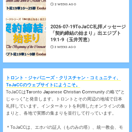
2 WEEKS AGO
2026-07-19ToJaCC礼拝メッセージ
「契約締結の始まり」出エジプト
19:1-9（玉井芳恵）
3 WEEKS AGO
トロント・ジャパニーズ・クリスチャン・コミュニティ、
ToJaCCのウェブサイトにようこそ。
ToJaCCは
To
ronto
Ja
panese
C
hristian
C
ommunity の略で”と
じゃっく”と発音します。トロントとその周辺の地域で日本
礼拝しています。インターネットを利用したオンラインの集
まりと、各地で実際の集まりを並行して行っています。
＊ToJaCCは、エホバの証人（ものみの塔）、統一教会、モ