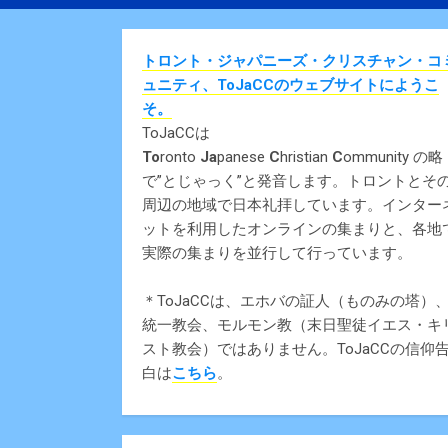
トロント・ジャパニーズ・クリスチャン・コ
ュニティ、ToJaCCのウェブサイトにようこ
そ。
ToJaCCは
To
ronto
Ja
panese
C
hristian
C
ommunity の略
で”とじゃっく”と発音します。トロントとそ
周辺の地域で日本礼拝しています。インター
ットを利用したオンラインの集まりと、各地
実際の集まりを並行して行っています。
＊ToJaCCは、エホバの証人（ものみの塔）
統一教会、モルモン教（末日聖徒イエス・キ
スト教会）ではありません。ToJaCCの信仰
白は
こちら
。