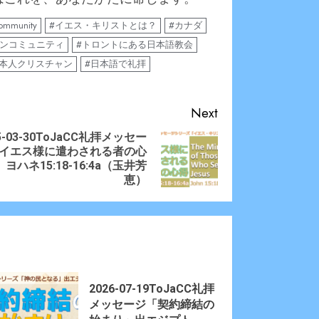
community
#イエス・キリストとは？
#カナダ
ャンコミュニティ
#トロントにある日本語教会
日本人クリスチャン
#日本語で礼拝
Next
5-03-30ToJaCC礼拝メッセー
イエス様に遣わされる者の心
ious
t
ヨハネ15:18-16:4a（玉井芳
:
:
恵）
2026-07-19ToJaCC礼拝
メッセージ「契約締結の