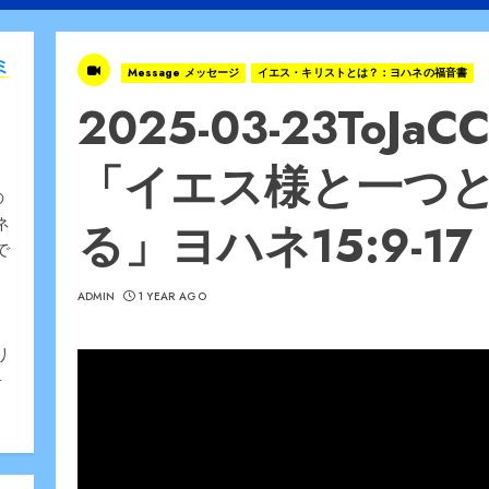
ミ
Message メッセージ
イエス・キリストとは？：ヨハネの福音書
2025-03-23To
「イエス様と一つ
の
る」ヨハネ15:9-1
ネ
で
ADMIN
1 YEAR AGO
、
リ
告