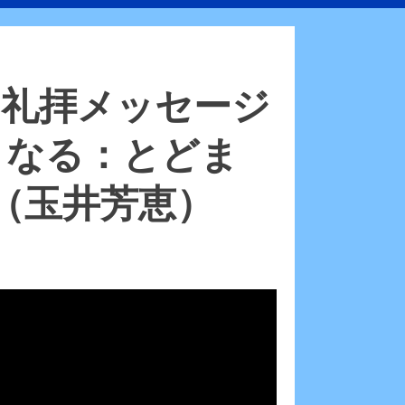
JaCC礼拝メッセージ
となる：とどま
7（玉井芳恵）