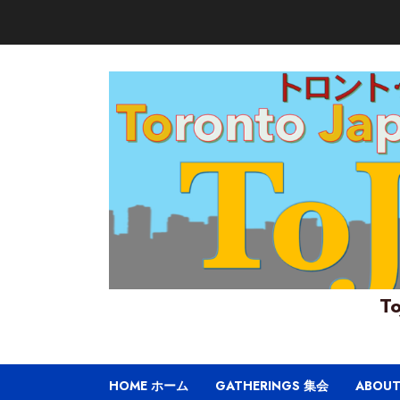
Skip
to
content
To
HOME ホーム
GATHERINGS 集会
ABOU