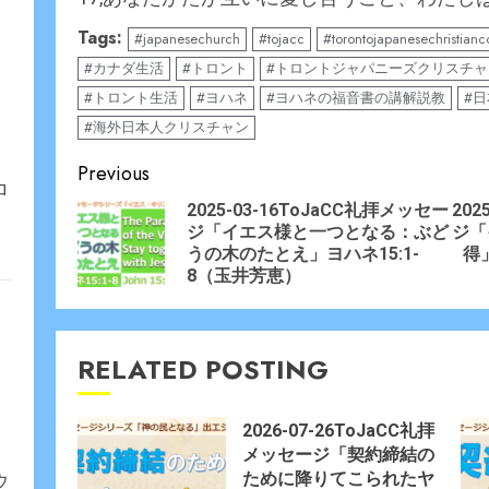
Tags:
#japanesechurch
#tojacc
#torontojapanesechristian
#カナダ生活
#トロント
#トロントジャパニーズクリスチ
#トロント生活
#ヨハネ
#ヨハネの福音書の講解説教
#
#海外日本人クリスチャン
Continue
Previous
ロ
Reading
2025-03-16ToJaCC礼拝メッセー
202
ジ「イエス様と一つとなる：ぶど
ジ「
Prev
Nex
うの木のたとえ」ヨハネ15:1-
得」
post
post
8（玉井芳恵）
RELATED POSTING
2026-07-26ToJaCC礼拝
メッセージ「契約締結の
ために降りてこられたヤ
ウ