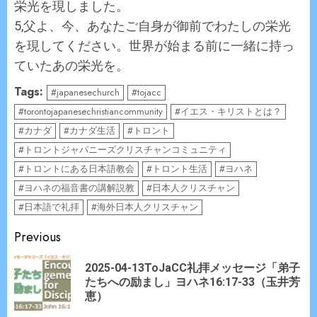
栄光を現しました。
5,父よ、今、あなたご自身が御前でわたしの栄光
を現してください。世界が始まる前に一緒に持っ
ていたあの栄光を。
Tags:
#japanesechurch
#tojacc
#torontojapanesechristiancommunity
#イエス・キリストとは？
#カナダ
#カナダ生活
#トロント
#トロントジャパニーズクリスチャンコミュニティ
#トロントにある日本語教会
#トロント生活
#ヨハネ
#ヨハネの福音書の講解説教
#日本人クリスチャン
#日本語で礼拝
#海外日本人クリスチャン
Continue
Previous
Reading
2025-04-13ToJaCC礼拝メッセージ「弟子
Pr
たちへの励まし」ヨハネ16:17-33（玉井芳
po
恵）