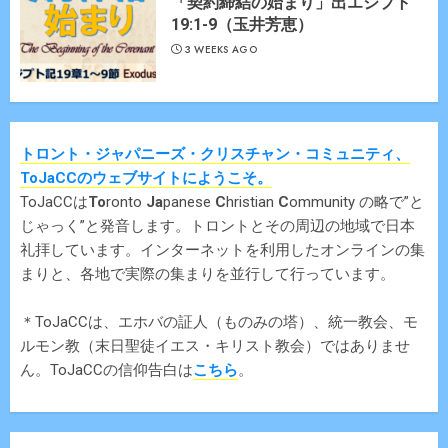
「契約締結の始まり」出エジプト
19:1-9（玉井芳恵）
3 WEEKS AGO
トロント・ジャパニーズ・クリスチャン・コミュニティ、
ToJaCCのウェブサイトにようこそ。
ToJaCCは
To
ronto
Ja
panese
C
hristian
C
ommunity の略で”と
じゃっく”と発音します。トロントとその周辺の地域で日本
礼拝しています。インターネットを利用したオンラインの集
まりと、各地で実際の集まりを並行して行っています。
＊ToJaCCは、エホバの証人（ものみの塔）、統一教会、モ
ルモン教（末日聖徒イエス・キリスト教会）ではありませ
ん。ToJaCCの信仰告白は
こちら
。