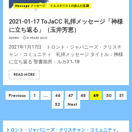
Message メッセージ
イエスキリストの歩んだ足跡
2021-01-17 ToJaCC 礼拝メッセージ「神様
に立ち返る」（玉井芳恵）
ADMIN
6 YEARS AGO
2021年1月17日 トロント・ジャパニーズ・クリスチ
ャン・コミュニティ 礼拝メッセージ タイトル：神様
に立ち返る 聖書箇所：ルカ3:1‐18
READ MORE
Posts
Previous
1
…
46
47
48
49
50
51
navigation
52
Next
トロント・ジャパニーズ・クリスチャン・コミュニティ、