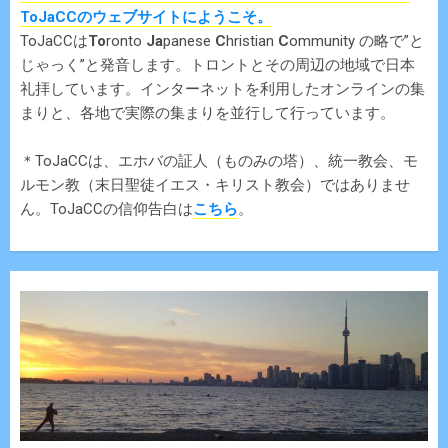
ToJaCCのウェブサイトにようこそ。
ToJaCCは
To
ronto
Ja
panese
C
hristian
C
ommunity の略で”と
じゃっく”と発音します。トロントとその周辺の地域で日本
礼拝しています。インターネットを利用したオンラインの集
まりと、各地で実際の集まりを並行して行っています。
＊ToJaCCは、エホバの証人（ものみの塔）、統一教会、モ
ルモン教（末日聖徒イエス・キリスト教会）ではありませ
ん。ToJaCCの信仰告白は
こちら
。