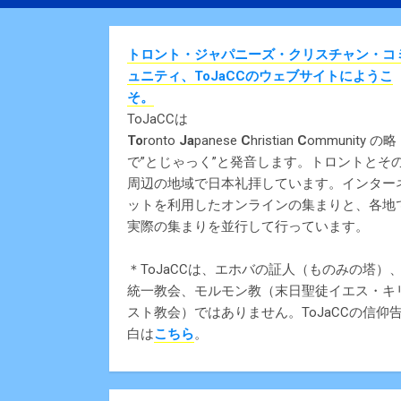
トロント・ジャパニーズ・クリスチャン・コ
ュニティ、ToJaCCのウェブサイトにようこ
そ。
ToJaCCは
To
ronto
Ja
panese
C
hristian
C
ommunity の略
で”とじゃっく”と発音します。トロントとそ
周辺の地域で日本礼拝しています。インター
ットを利用したオンラインの集まりと、各地
実際の集まりを並行して行っています。
＊ToJaCCは、エホバの証人（ものみの塔）
統一教会、モルモン教（末日聖徒イエス・キ
スト教会）ではありません。ToJaCCの信仰
白は
こちら
。