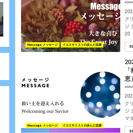
ADMI
20
ク
ジ 
20
Message メッセージ
イエスキリストの歩んだ足跡
R
20
「
恵
ADMI
20
ク
ジ
マタ
Message メッセージ
イエスキリストの歩んだ足跡
R