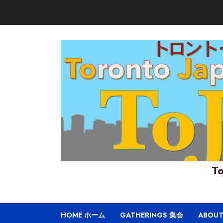
Skip
to
content
To
HOME ホーム
GATHERINGS 集会
ABOU