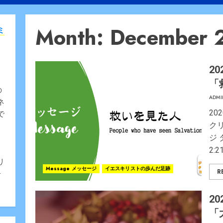
Month:
December 
ミ
20
「
の
ADMI
ネ
20
で
ク
ジ
2:2
、
リ
Message メッセージ
イエスキリストの歩んだ足跡
R
告
20
「