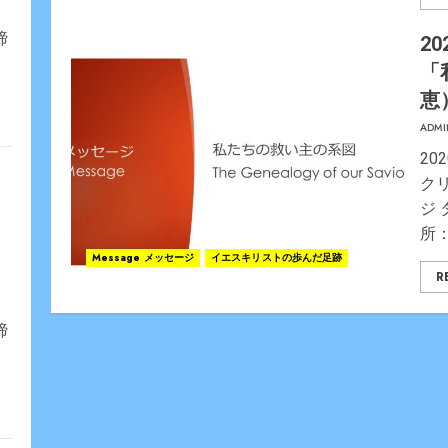
締
20
「
恵
ADMI
20
ク
ジ
所：
Message メッセージ
イエスキリストの歩んだ足跡
R
締