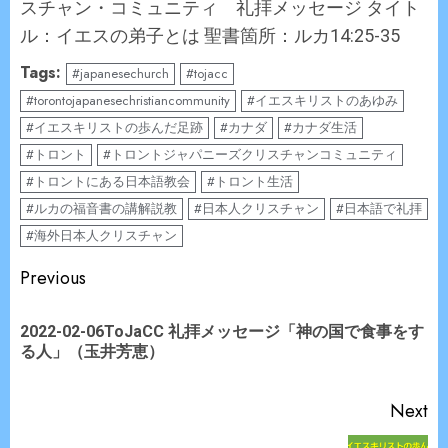
スチャン・コミュニティ 礼拝メッセージ タイト
ル：イエスの弟子とは 聖書箇所：ルカ14:25-35
Tags:
#japanesechurch
#tojacc
#torontojapanesechristiancommunity
#イエスキリストのあゆみ
#イエスキリストの歩んだ足跡
#カナダ
#カナダ生活
#トロント
#トロントジャパニーズクリスチャンコミュニティ
#トロントにある日本語教会
#トロント生活
#ルカの福音書の講解説教
#日本人クリスチャン
#日本語で礼拝
#海外日本人クリスチャン
Continue
Previous
Reading
2022-02-06ToJaCC 礼拝メッセージ「神の国で食事をす
Pr
る人」（玉井芳恵）
po
Next