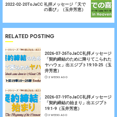
2022-02-20ToJaCC 礼拝メッセージ「天で
Next
の喜び」（玉井芳恵）
post:
RELATED POSTING
2026-07-26ToJaCC礼拝メッセージ
「契約締結のために降りてこられた
ヤハウェ」出エジプト19:10-25（玉
井芳恵）
2 WEEKS AGO
2026-07-19ToJaCC礼拝メッセージ
「契約締結の始まり」出エジプト
19:1-9（玉井芳恵）
3 WEEKS AGO