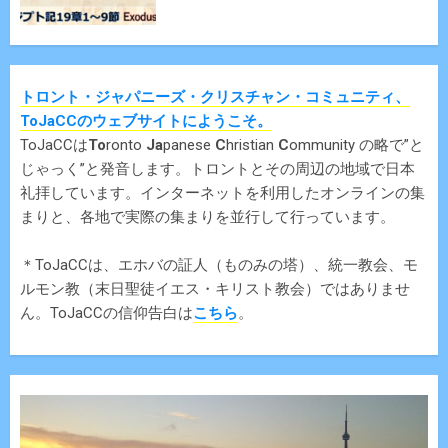
トロント・ジャパニーズ・クリスチャン・コミュニティ、
ToJaCCのウェブサイトにようこそ。
ToJaCCは
To
ronto
Ja
panese
C
hristian
C
ommunity の略で”と
じゃっく”と発音します。トロントとその周辺の地域で日本
礼拝しています。インターネットを利用したオンラインの集
まりと、各地で実際の集まりを並行して行っています。
＊ToJaCCは、エホバの証人（ものみの塔）、統一教会、モ
ルモン教（末日聖徒イエス・キリスト教会）ではありませ
ん。ToJaCCの信仰告白は
こちら
。