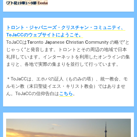
トロント・ジャパニーズ・クリスチャン・コミュニティ、
ToJaCCのウェブサイトにようこそ。
ToJaCCは
To
ronto
Ja
panese
C
hristian
C
ommunity の略で”と
じゃっく”と発音します。トロントとその周辺の地域で日本
礼拝しています。インターネットを利用したオンラインの集
まりと、各地で実際の集まりを並行して行っています。
＊ToJaCCは、エホバの証人（ものみの塔）、統一教会、モ
ルモン教（末日聖徒イエス・キリスト教会）ではありませ
ん。ToJaCCの信仰告白は
こちら
。