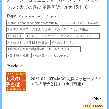
スチャン・コミュニティ 礼拝メッセージ タイ
トル：天での喜び 聖書箇所：ルカ15:1-10
Tags:
#japanesechurch
#tojacc
#torontojapanesechristiancommunity
#イエスキリストのあゆみ
#イエスキリストの歩んだ足跡
#カナダ
#カナダ生活
#トロント
#トロントジャパニーズクリスチャンコミュニティ
#トロントにある日本語教会
#トロント生活
#ルカの福音書の講解説教
#日本人クリスチャン
#日本語で礼拝
#海外日本人クリスチャン
Continue
Previous
Reading
2022-02-13ToJaCC 礼拝メッセージ「イ
Pre
エスの弟子とは」（玉井芳恵）
pos
Next