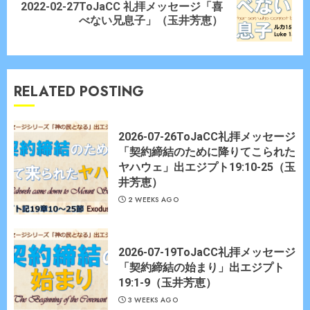
2022-02-27ToJaCC 礼拝メッセージ「喜
Next
べない兄息子」（玉井芳恵）
post:
RELATED POSTING
2026-07-26ToJaCC礼拝メッセージ
「契約締結のために降りてこられた
ヤハウェ」出エジプト19:10-25（玉
井芳恵）
2 WEEKS AGO
2026-07-19ToJaCC礼拝メッセージ
「契約締結の始まり」出エジプト
19:1-9（玉井芳恵）
3 WEEKS AGO