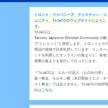
トロント・ジャパニーズ・クリスチャン・コ
ュニティ、ToJaCCのウェブサイトにようこ
そ。
ToJaCCは
To
ronto
Ja
panese
C
hristian
C
ommunity の略
で”とじゃっく”と発音します。トロントとそ
周辺の地域で日本礼拝しています。インター
ットを利用したオンラインの集まりと、各地
実際の集まりを並行して行っています。
＊ToJaCCは、エホバの証人（ものみの塔）
統一教会、モルモン教（末日聖徒イエス・キ
スト教会）ではありません。ToJaCCの信仰
白は
こちら
。