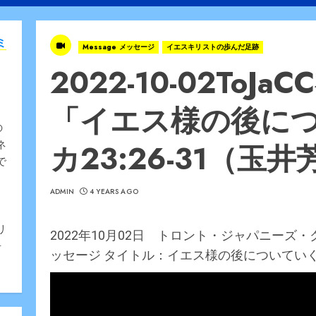
ミ
Message メッセージ
イエスキリストの歩んだ足跡
2022-10-02To
「イエス様の後に
の
カ23:26-31（玉
ネ
で
ADMIN
4 YEARS AGO
、
リ
2022年10月02日 トロント・ジャパニー
告
ッセージ タイトル：イエス様の後についていく 聖