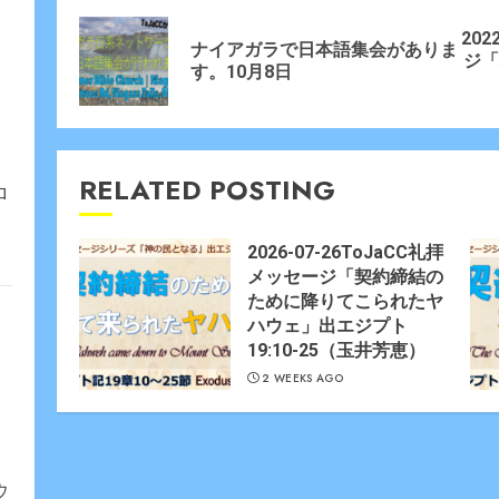
Reading
202
ナイアガラで日本語集会がありま
Prev
Nex
ジ「
す。10月8日
post
post
RELATED POSTING
ロ
2026-07-26ToJaCC礼拝
メッセージ「契約締結の
ために降りてこられたヤ
ハウェ」出エジプト
19:10-25（玉井芳恵）
2 WEEKS AGO
ウ