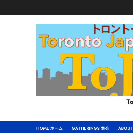
Skip
to
content
To
HOME ホーム
GATHERINGS 集会
ABOU