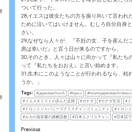
ついて行った。
締
28,イエスは彼女たちの方を振り向いて言わ
ために泣いてはいけません。むしろ自分自身
さい。
29,なぜなら人々が、『不妊の女、子を産ん
房は幸いだ』と言う日が来るのですから。
30,そのとき、人々は山々に向かって『私た
って『私たちをおおえ』と言い始めます。
31,生木にこのようなことが行われるなら、
うか。」
Tags:
#japanesechurch
#tojacc
#torontojapanesechristian
締
#イエスキリストの歩んだ足跡
#カナダ
#カナダ生活
#
#トロントジャパニーズクリスチャンコミュニティ
#トロン
#ルカの福音書の講解説教
#日本人クリスチャン
#日本語
Continue
Previous