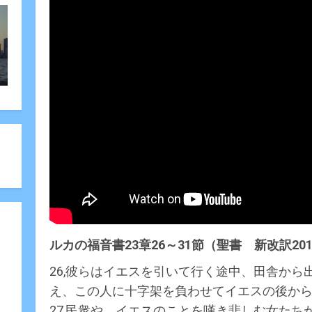
ルカの福音書23章26～31節（聖書 新改訳201
26,彼らはイエスを引いて行く途中、田舎か
え、この人に十字架を負わせてイエスの後か
27,民衆や、イエスのことを嘆き悲しむ女た