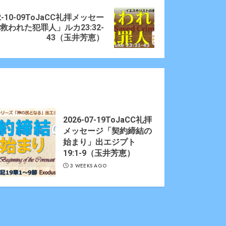
2-10-09ToJaCC礼拝メッセー
ious
t
救われた犯罪人」ルカ23:32-
:
:
43（玉井芳恵）
2026-07-19ToJaCC礼拝
メッセージ「契約締結の
始まり」出エジプト
19:1-9（玉井芳恵）
3 WEEKS AGO