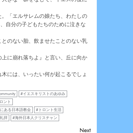
れた。「エルサレムの娘たち、わたしの
と、自分の子どもたちのために泣きな
だことのない胎、飲ませたことのない乳
ちの上に崩れ落ちよ』と言い、丘に向か
枯れ木には、いったい何が起こるでしょ
community
#イエスキリストのあゆみ
トロント
トにある日本語教会
#トロント生活
で礼拝
#海外日本人クリスチャン
Next