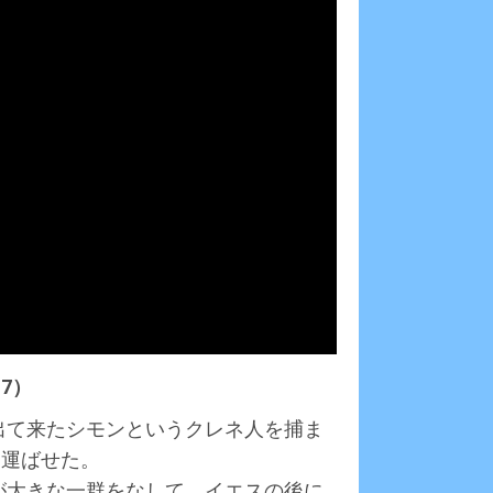
7）
ら出て来たシモンというクレネ人を捕ま
ら運ばせた。
ちが大きな一群をなして、イエスの後に