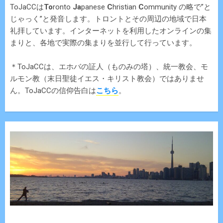
ToJaCCは
To
ronto
Ja
panese
C
hristian
C
ommunity の略で”と
じゃっく”と発音します。トロントとその周辺の地域で日本
礼拝しています。インターネットを利用したオンラインの集
まりと、各地で実際の集まりを並行して行っています。
＊ToJaCCは、エホバの証人（ものみの塔）、統一教会、モ
ルモン教（末日聖徒イエス・キリスト教会）ではありませ
ん。ToJaCCの信仰告白は
こちら
。