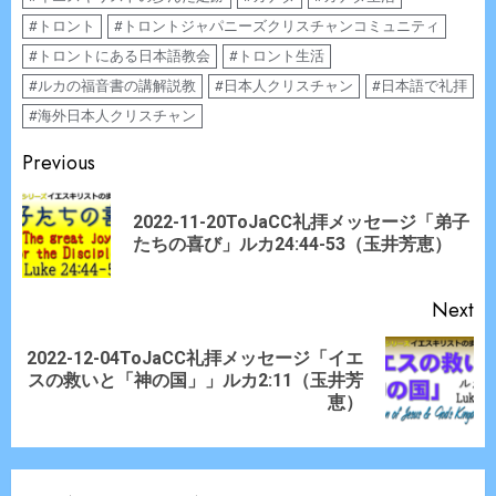
#トロント
#トロントジャパニーズクリスチャンコミュニティ
#トロントにある日本語教会
#トロント生活
#ルカの福音書の講解説教
#日本人クリスチャン
#日本語で礼拝
#海外日本人クリスチャン
Continue
Previous
Reading
2022-11-20ToJaCC礼拝メッセージ「弟子
Pr
たちの喜び」ルカ24:44-53（玉井芳恵）
po
Next
2022-12-04ToJaCC礼拝メッセージ「イエ
Next
スの救いと「神の国」」ルカ2:11（玉井芳
post:
恵）