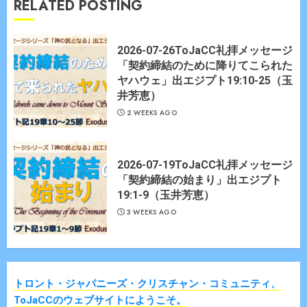
RELATED POSTING
2026-07-26ToJaCC礼拝メッセージ
「契約締結のために降りてこられた
ヤハウェ」出エジプト19:10-25（玉
井芳恵）
2 WEEKS AGO
2026-07-19ToJaCC礼拝メッセージ
「契約締結の始まり」出エジプト
19:1-9（玉井芳恵）
3 WEEKS AGO
トロント・ジャパニーズ・クリスチャン・コミュニティ、
ToJaCCのウェブサイトにようこそ。