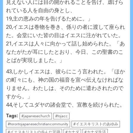
見えない人には目の開かれることを告げ、虐げら
れている人を自由の身とし、
19,主の恵みの年を告げるために。」
20,イエスは巻物を巻き、係りの者に渡して座られ
た。会堂にいた皆の目はイエスに注がれていた。
21,イエスは人々に向かって話し始められた。「あ
なたがたが耳にしたとおり、今日、この聖書のこ
とばが実現しました。」
43,しかしイエスは、彼らにこう言われた。「ほか
の町々にも、神の国の福音を宣べ伝えなければな
りません。わたしは、そのために遣わされたので
すから。」
44,そしてユダヤの諸会堂で、宣教を続けられた。
Tags:
#japanesechurch
#tojacc
#torontojapanesechristiancommunity
#イエスキリストのあゆみ
#イエスキリストの歩んだ足跡
#カナダ
#カナダ生活