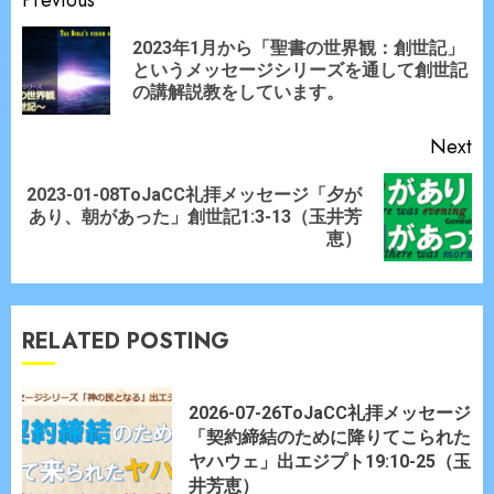
Continue
Reading
2023年1月から「聖書の世界観：創世記」
Pr
というメッセージシリーズを通して創世記
po
の講解説教をしています。
Next
2023-01-08ToJaCC礼拝メッセージ「夕が
Next
あり、朝があった」創世記1:3-13（玉井芳
post:
恵）
RELATED POSTING
2026-07-26ToJaCC礼拝メッセージ
「契約締結のために降りてこられた
ヤハウェ」出エジプト19:10-25（玉
井芳恵）