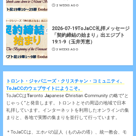
2 WEEKS AGO
2026-07-19ToJaCC礼拝メッセージ
「契約締結の始まり」出エジプト
19:1-9（玉井芳恵）
3 WEEKS AGO
トロント・ジャパニーズ・クリスチャン・コミュニティ、
ToJaCCのウェブサイトにようこそ。
ToJaCCは
To
ronto
Ja
panese
C
hristian
C
ommunity の略で”と
じゃっく”と発音します。トロントとその周辺の地域で日本
礼拝しています。インターネットを利用したオンラインの集
まりと、各地で実際の集まりを並行して行っています。
＊ToJaCCは、エホバの証人（ものみの塔）、統一教会、モ