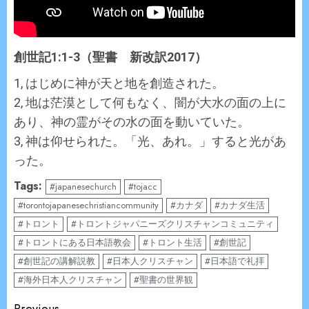
創世記1:1-3（聖書 新改訳2017）
1, はじめに神が天と地を創造された。
2, 地は茫漠として何もなく、闇が大水の面の上に
あり、神の霊がその水の面を動いていた。
3, 神は仰せられた。「光、あれ。」すると光があ
った。
Tags:
#japanesechurch
#tojacc
#torontojapanesechristiancommunity
#カナダ
#カナダ生活
#トロント
#トロントジャパニーズクリスチャンコミュニティ
#トロントにある日本語教会
#トロント生活
#創世記
#創世記の講解説教
#日本人クリスチャン
#日本語で礼拝
#海外日本人クリスチャン
#聖書の世界観
Previous