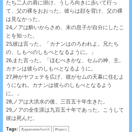
たち二人の肩に掛け、うしろ向きに歩いて行っ
て、父の裸をおおった。彼らは顔を背け、父の裸
は見なかった。
24,ノアは酔いからさめ、末の息子が自分にしたこ
とを知った。
25,彼は言った。「カナンはのろわれよ。兄たち
の、しもべのしもべとなるように。」
26,また言った。「ほむべきかな、セムの神、主。
カナンは彼らのしもべとなるように。
27,神がヤフェテを広げ、彼がセムの天幕に住むよ
うになれ。カナンは彼らのしもべとなるよう
に。」
28,ノアは大洪水の後、三百五十年生きた。
29,ノアの全生涯は九百五十年であった。こうして
彼は死んだ。
Tags:
#japanesechurch
#tojacc