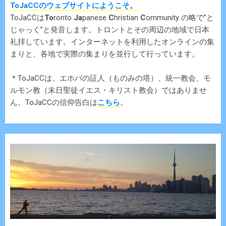
ToJaCCのウェブサイトにようこそ。
ToJaCCは
To
ronto
Ja
panese
C
hristian
C
ommunity の略で”と
じゃっく”と発音します。トロントとその周辺の地域で日本
礼拝しています。インターネットを利用したオンラインの集
まりと、各地で実際の集まりを並行して行っています。
＊ToJaCCは、エホバの証人（ものみの塔）、統一教会、モ
ルモン教（末日聖徒イエス・キリスト教会）ではありませ
ん。ToJaCCの信仰告白は
こちら
。