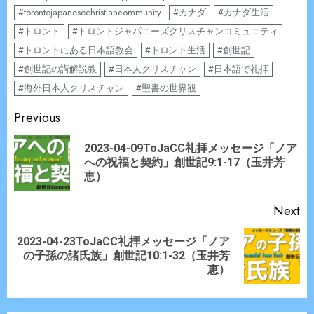
#torontojapanesechristiancommunity
#カナダ
#カナダ生活
#トロント
#トロントジャパニーズクリスチャンコミュニティ
#トロントにある日本語教会
#トロント生活
#創世記
#創世記の講解説教
#日本人クリスチャン
#日本語で礼拝
#海外日本人クリスチャン
#聖書の世界観
Continue
Previous
Reading
2023-04-09ToJaCC礼拝メッセージ「ノア
Pr
への祝福と契約」創世記9:1-17（玉井芳
po
恵）
Next
2023-04-23ToJaCC礼拝メッセージ「ノア
Next
の子孫の諸氏族」創世記10:1-32（玉井芳
post:
恵）