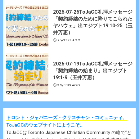
2026-07-26ToJaCC礼拝メッセージ
「契約締結のために降りてこられた
ヤハウェ」出エジプト19:10-25（玉
井芳恵）
2 WEEKS AGO
2026-07-19ToJaCC礼拝メッセージ
「契約締結の始まり」出エジプト
19:1-9（玉井芳恵）
3 WEEKS AGO
トロント・ジャパニーズ・クリスチャン・コミュニティ、
ToJaCCのウェブサイトにようこそ。
ToJaCCは
To
ronto
Ja
panese
C
hristian
C
ommunity の略で”と