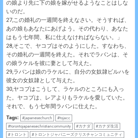
の娘より先に下の娘を嫁がせるようなことはしな
いのだ。
27,この婚礼の一週間を終えなさい。そうすれば、
あの娘もあなたにあげよう。その代わり、あなた
はもう七年間、私に仕えなければならない。」
28,そこで、ヤコブはそのようにした。すなわち、
その婚礼の一週間を終えた。それでラバンは、そ
の娘ラケルを彼に妻として与えた。
29,ラバンは娘のラケルに、自分の女奴隷ビルハを
彼女の女奴隷として与えた。
30,ヤコブはこうして、ラケルのところにも入っ
た。ヤコブは、レアよりもラケルを愛していた。
それで、もう七年間ラバンに仕えた。
Tags:
#japanesechurch
#tojacc
#torontojapanesechristiancommunity
#カナダ
#カナダ生活
#トロント
#トロントジャパニーズクリスチャンコミュニティ