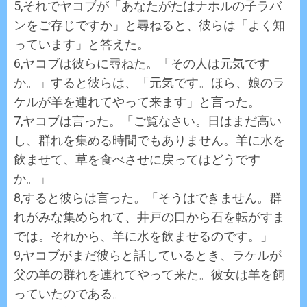
5,それでヤコブが「あなたがたはナホルの子ラバ
ンをご存じですか」と尋ねると、彼らは「よく知
っています」と答えた。
6,ヤコブは彼らに尋ねた。「その人は元気です
か。」すると彼らは、「元気です。ほら、娘のラ
ケルが羊を連れてやって来ます」と言った。
7,ヤコブは言った。「ご覧なさい。日はまだ高い
し、群れを集める時間でもありません。羊に水を
飲ませて、草を食べさせに戻ってはどうです
か。」
8,すると彼らは言った。「そうはできません。群
れがみな集められて、井戸の口から石を転がすま
では。それから、羊に水を飲ませるのです。」
9,ヤコブがまだ彼らと話しているとき、ラケルが
父の羊の群れを連れてやって来た。彼女は羊を飼
っていたのである。