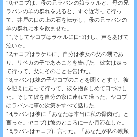
10,ヤコブは、母の兄ラバンの娘ラケルと、母の兄
ラバンの羊の群れを見ると、すぐ近寄って行っ
て、井戸の口の上の石を転がし、母の兄ラバンの
羊の群れに水を飲ませた。
11,そしてヤコブはラケルに口づけし、声をあげて
泣いた。
12,ヤコブはラケルに、自分は彼女の父の甥であ
り、リベカの子であることを告げた。彼女は走っ
て行って、父にそのことを告げた。
13,ラバンは妹の子ヤコブのことを聞くとすぐ、彼
を迎えに走って行って、彼を抱きしめて口づけし
た。そして彼を自分の家に連れて帰った。ヤコブ
はラバンに事の次第をすべて話した。
14,ラバンは彼に「あなたは本当に私の骨肉だ」と
言った。ヤコブは彼のところに一か月滞在した。
15,ラバンはヤコブに言った。「あなたが私の親類