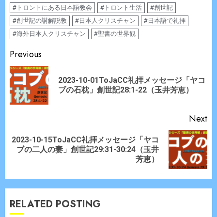
#トロントにある日本語教会
#トロント生活
#創世記
#創世記の講解説教
#日本人クリスチャン
#日本語で礼拝
#海外日本人クリスチャン
#聖書の世界観
Continue
Previous
Reading
2023-10-01ToJaCC礼拝メッセージ「ヤコ
Pr
ブの石枕」創世記28:1-22（玉井芳恵）
po
Next
2023-10-15ToJaCC礼拝メッセージ「ヤコ
Next
ブの二人の妻」創世記29:31-30:24（玉井
post:
芳恵）
RELATED POSTING