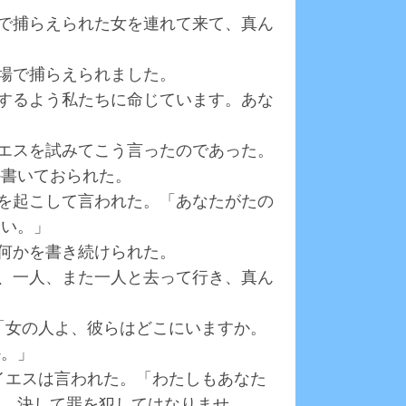
場で捕らえられた女を連れて来て、真ん
現場で捕らえられました。
にするよう私たちに命じています。あな
イエスを試みてこう言ったのであった。
か書いておられた。
身を起こして言われた。「あなたがたの
さい。」
に何かを書き続けられた。
り、一人、また一人と去って行き、真ん
。
。「女の人よ、彼らはどこにいますか。
か。」
」イエスは言われた。「わたしもあなた
は、決して罪を犯してはなりませ