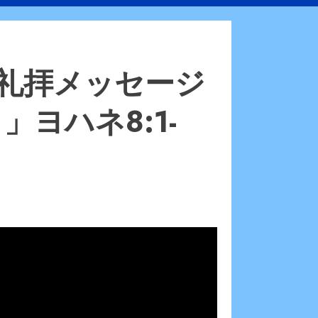
aCC礼拝メッセージ
ヨハネ8:1-