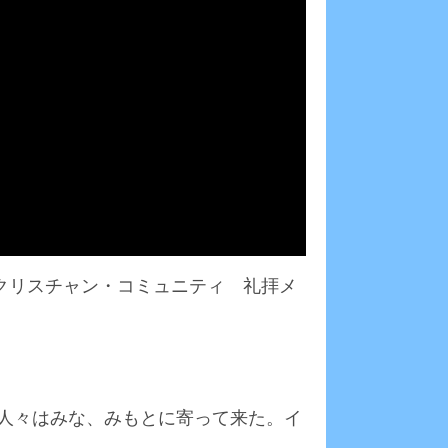
ズ・クリスチャン・コミュニティ 礼拝メ
。人々はみな、みもとに寄って来た。イ
。