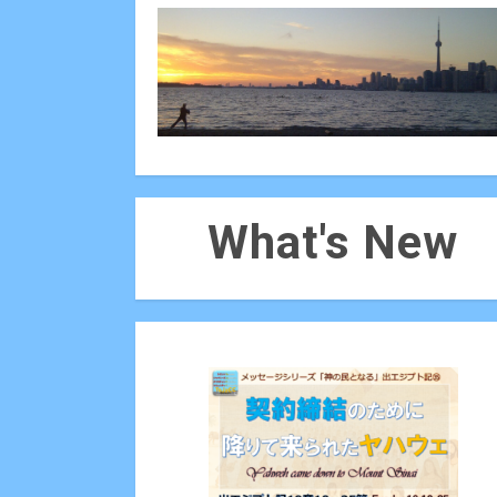
What's New