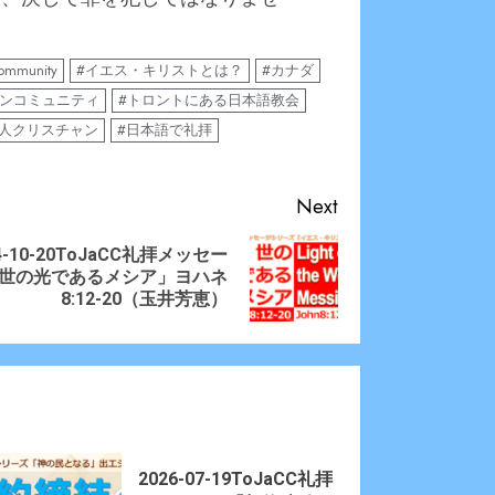
community
#イエス・キリストとは？
#カナダ
ャンコミュニティ
#トロントにある日本語教会
本人クリスチャン
#日本語で礼拝
Next
4-10-20ToJaCC礼拝メッセー
ious
t
世の光であるメシア」ヨハネ
:
:
8:12-20（玉井芳恵）
2026-07-19ToJaCC礼拝