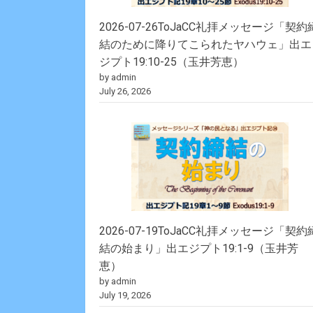
2026-07-26ToJaCC礼拝メッセージ「契約
結のために降りてこられたヤハウェ」出エ
ジプト19:10-25（玉井芳恵）
by admin
July 26, 2026
2026-07-19ToJaCC礼拝メッセージ「契約
結の始まり」出エジプト19:1-9（玉井芳
恵）
by admin
July 19, 2026