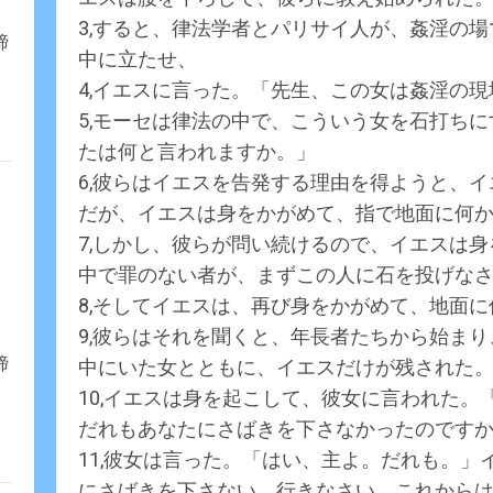
3,すると、律法学者とパリサイ人が、姦淫の
締
中に立たせ、
4,イエスに言った。「先生、この女は姦淫の
5,モーセは律法の中で、こういう女を石打ち
たは何と言われますか。」
6,彼らはイエスを告発する理由を得ようと、
だが、イエスは身をかがめて、指で地面に何
7,しかし、彼らが問い続けるので、イエスは
中で罪のない者が、まずこの人に石を投げな
8,そしてイエスは、再び身をかがめて、地面
9,彼らはそれを聞くと、年長者たちから始ま
締
中にいた女とともに、イエスだけが残された
10,イエスは身を起こして、彼女に言われた
だれもあなたにさばきを下さなかったのです
11,彼女は言った。「はい、主よ。だれも。
にさばきを下さない。行きなさい。これから