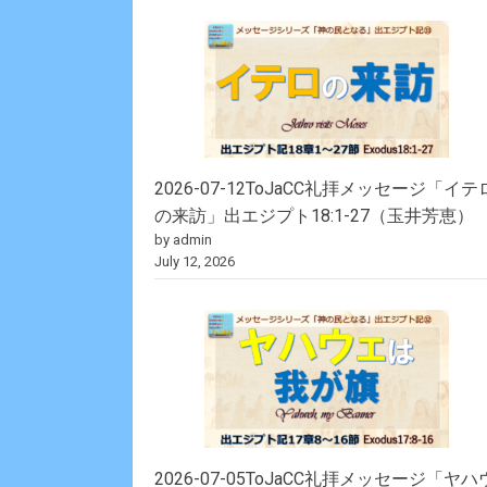
2026-07-12ToJaCC礼拝メッセージ「イテ
の来訪」出エジプト18:1-27（玉井芳恵）
by admin
July 12, 2026
2026-07-05ToJaCC礼拝メッセージ「ヤハ