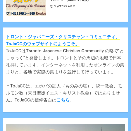
3 WEEKS AGO
トロント・ジャパニーズ・クリスチャン・コミュニティ、
ToJaCCのウェブサイトにようこそ。
ToJaCCは
To
ronto
Ja
panese
C
hristian
C
ommunity の略で”と
じゃっく”と発音します。トロントとその周辺の地域で日本
礼拝しています。インターネットを利用したオンラインの集
まりと、各地で実際の集まりを並行して行っています。
＊ToJaCCは、エホバの証人（ものみの塔）、統一教会、モ
ルモン教（末日聖徒イエス・キリスト教会）ではありませ
ん。ToJaCCの信仰告白は
こちら
。