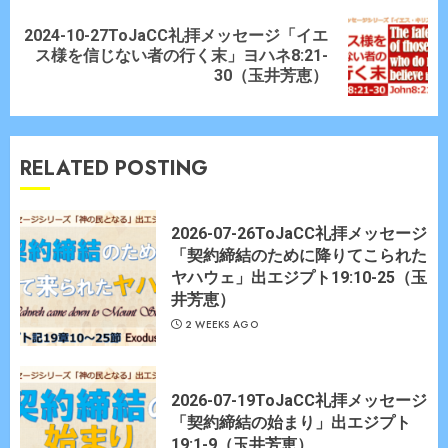
2024-10-27ToJaCC礼拝メッセージ「イエ
Next
ス様を信じない者の行く末」ヨハネ8:21-
post:
30（玉井芳恵）
RELATED POSTING
2026-07-26ToJaCC礼拝メッセージ
「契約締結のために降りてこられた
ヤハウェ」出エジプト19:10-25（玉
井芳恵）
2 WEEKS AGO
2026-07-19ToJaCC礼拝メッセージ
「契約締結の始まり」出エジプト
19:1-9（玉井芳恵）