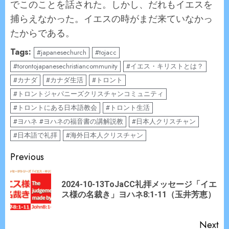
でこのことを話された。しかし、だれもイエスを
捕らえなかった。イエスの時がまだ来ていなかっ
たからである。
Tags:
#japanesechurch
#tojacc
#torontojapanesechristiancommunity
#イエス・キリストとは？
#カナダ
#カナダ生活
#トロント
#トロントジャパニーズクリスチャンコミュニティ
#トロントにある日本語教会
#トロント生活
#ヨハネ #ヨハネの福音書の講解説教
#日本人クリスチャン
#日本語で礼拝
#海外日本人クリスチャン
Continue
Previous
Reading
2024-10-13ToJaCC礼拝メッセージ「イエ
Pr
ス様の名裁き」ヨハネ8:1-11（玉井芳恵）
po
Next