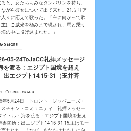
取ると、女たちもみなタンバリンを持ち、
りながら彼女について出て来た。21,ミリア
は人々に応えて歌った。「主に向かって歌
。主はご威光を極みまで現され、馬と乗り
を海の中に投げ込まれた。」
EAD MORE
26-05-24ToJaCC礼拝メッセージ
海を渡る：エジプト国境を超え
」出エジプト14:15-31（玉井芳
）
N
3 MONTHS AGO
26年5月24日 トロント・ジャパニーズ・
リスチャン・コミュニティ 礼拝メッセー
 タイトル：海を渡る：エジプト国境を超え
聖書箇所：出エジプト14:15-31 15,主はモー
に言われた。「なぜ、あなたはわたしに向