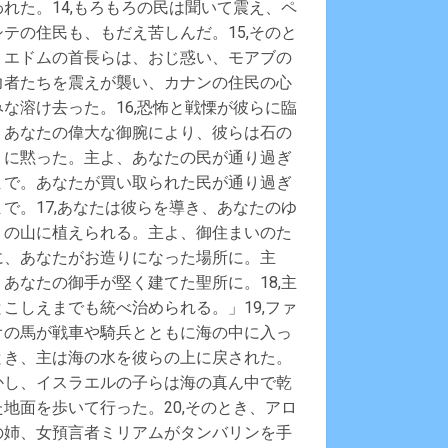
われた。14,もろもろの民は聞いて震え、ペ
シテの住民も、もだえ苦しんだ。15,そのと
、エドムの首長らは、おじ惑い、モアブの
力者たちを震えが襲い、カナンの住民の心
みな溶け去った。16,恐怖と戦慄が彼らに臨
、あなたの偉大な御腕により、彼らは石の
うに黙った。主よ、あなたの民が通り過ぎ
まで。あなたが買い取られた民が通り過ぎ
まで。17,あなたは彼らを導き、あなたのゆ
りの山に植えられる。主よ、御住まいのた
に、あなたがお造りになった場所に。主
、あなたの御手が堅く建てた聖所に。18,主
とこしえまでも統べ治められる。」19,ファ
オの馬が戦車や騎兵とともに海の中に入っ
とき、主は海の水を彼らの上に戻された。
かし、イスラエルの子らは海の真ん中で乾
た地面を歩いて行った。20,そのとき、アロ
の姉、女預言者ミリアムがタンバリンを手