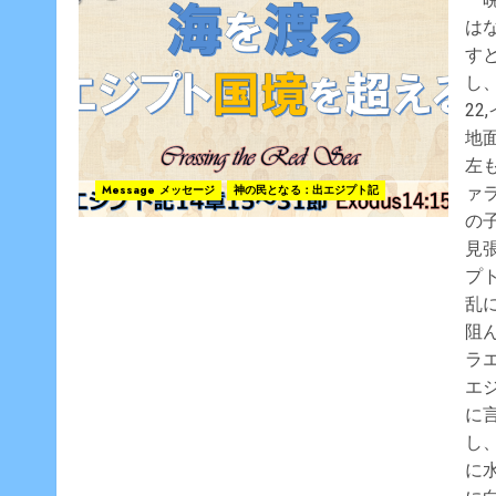
は
す
し
2
地
左
Message メッセージ
神の民となる：出エジプト記
ァ
の
見
プ
乱
阻
ラ
エ
に
し
に