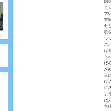
国
ま
大
書箇
セ
歌
っ
れ
は
ら
ほ
が
主
げ
に
よ
は
ち