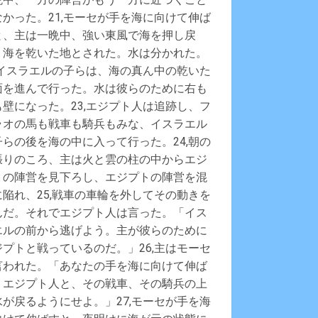
なかった。21,モーセが手を海に向けて伸ば
と、主は一晩中、強い東風で海を押し戻
、海を乾いた地とされた。水は分かれた。
2,イスラエルの子らは、海の真ん中の乾いた
面を進んで行った。水は彼らのために右も
も壁になった。23,エジプト人は追跡し、フ
ラオの馬も戦車も騎兵もみな、イスラエル
子らの後を海の中に入って行った。24,朝の
張りのころ、主は火と雲の柱の中からエジ
トの陣営を見下ろし、エジプトの陣営を混
に陥れ、25,戦車の車輪を外してその動きを
んだ。それでエジプト人は言った。「イス
エルの前から逃げよう。主が彼らのために
ジプトと戦っているのだ。」26,主はモーセ
言われた。「あなたの手を海に向けて伸ば
、エジプト人と、その戦車、その騎兵の上
水が戻るようにせよ。」27,モーセが手を海