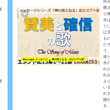
向
燃
締
り
水
ぐ
は
も
た
う
彼
Message メッセージ
神の民となる：出エジプト記
水
れ
れ
締
え
い
れ
贖
き