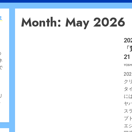
Month:
May 2026
ミ
20
「
の
2
ネ
YOSH
で
20
ク
、
タ
リ
に
告
ヤ
ス
プ
エ