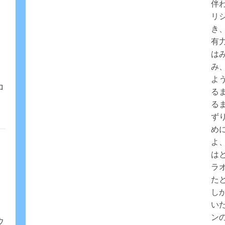
伴
リ
き
有
は
み
よ
ロ
る
る
ず
め
よ
は
ラ
た
し
い
ン
ウ