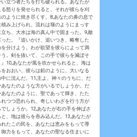
かい立つ者たちを打ち破られる。あなたが
える怒りを発せられると、それが彼らを刈
株のように焼き尽くす。8,あなたの鼻の息で
は積み上げられ、流れは堰のようにまっす
に立ち、大水は海の真ん中で固まった。9,敵
言った。『追いかけ、追いつき、略奪した
のを分けよう。わが欲望を彼らによって満
そう。剣を抜いて、この手で彼らを滅ぼそ
。』10,あなたが風を吹かせられると、海は
らをおおい、彼らは鉛のように、大いなる
の中に沈んだ。11,主よ、神々のうちに、だ
かあなたのような方がいるでしょうか。だ
かあなたのように、聖であって輝き、たた
られつつ恐れられ、奇しいわざを行う方が
るでしょうか。12,あなたが右の手を伸ばさ
ると、地は彼らを吞み込んだ。13,あなたが
われたこの民を、あなたは恵みをもって導
、御力をもって、あなたの聖なる住まいに