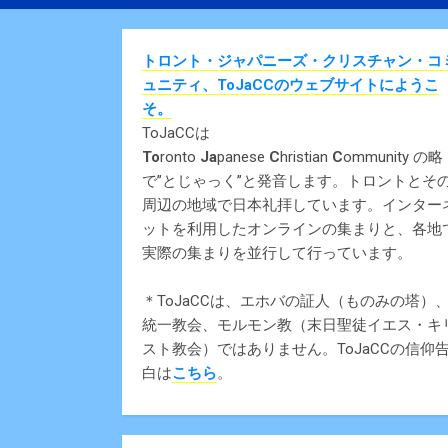
トロント・ジャパニーズ・クリスチャン・コ
ュニティ、ToJaCCのウェブサイトにようこ
そ。
ToJaCCは
To
ronto
Ja
panese
C
hristian
C
ommunity の略
で”とじゃっく”と発音します。トロントとそ
周辺の地域で日本礼拝しています。インター
ットを利用したオンラインの集まりと、各地
実際の集まりを並行して行っています。
＊ToJaCCは、エホバの証人（ものみの塔）
統一教会、モルモン教（末日聖徒イエス・キ
スト教会）ではありません。ToJaCCの信仰
白は
こちら
。