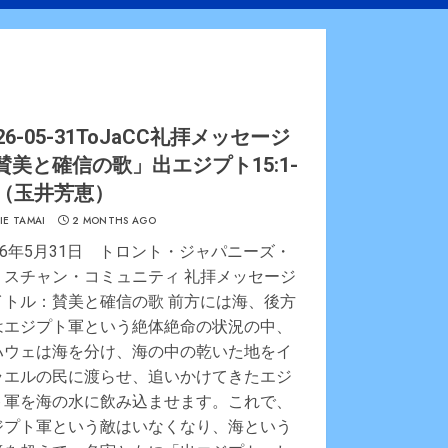
26-05-31ToJaCC礼拝メッセージ
賛美と確信の歌」出エジプト15:1-
1（玉井芳恵）
IE TAMAI
2 MONTHS AGO
26年5月31日 トロント・ジャパニーズ・
リスチャン・コミュニティ 礼拝メッセージ
イトル：賛美と確信の歌 前方には海、後方
はエジプト軍という絶体絶命の状況の中、
ハウェは海を分け、海の中の乾いた地をイ
ラエルの民に渡らせ、追いかけてきたエジ
ト軍を海の水に飲み込ませます。これで、
ジプト軍という敵はいなくなり、海という