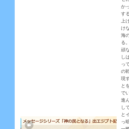
か
す
上
け
海
る
頑
し
っ
の
現
と
で
進
し
と
っ
一