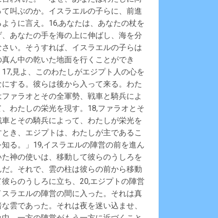
って叫ぶのか。イスラエルの子らに、前進
るように言え。16,あなたは、あなたの杖を
げ、あなたの手を海の上に伸ばし、海を分
なさい。そうすれば、イスラエルの子らは
の真ん中の乾いた地面を行くことができ
。17,見よ、このわたしがエジプト人の心を
なにする。彼らは後から入って来る。わた
はファラオとその全軍勢、戦車と騎兵によ
て、わたしの栄光を現す。18,ファラオとそ
戦車とその騎兵によって、わたしが栄光を
すとき、エジプトは、わたしが主であるこ
を知る。」19,イスラエルの陣営の前を進ん
いた神の使いは、移動して彼らのうしろを
んだ。それで、雲の柱は彼らの前から移動
て彼らのうしろに立ち、20,エジプトの陣営
イスラエルの陣営の間に入った。それは真
暗な雲であった。それは夜を迷い込ませ、
晩中、一方の陣営がもう一方に近づくこと