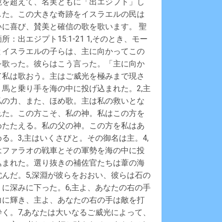
境を超えて、名実ともに「出エジプト」し
した。この大きな奇跡をイスラエルの民は
いに喜び、賛美と確信の歌を歌います。 聖
所：出エジプト15:1-21 1,そのとき、モー
とイスラエルの子らは、主に向かってこの
を歌った。彼らはこう言った。「主に向か
て私は歌おう。主はご威光を極みまで現さ
、馬と乗り手を海の中に投げ込まれた。2,主
私の力、また、ほめ歌。主は私の救いとな
れた。この方こそ、私の神。私はこの方を
めたたえる。私の父の神。この方を私はあ
める。3,主はいくさびと。その御名は主。4,
はファラオの戦車とその軍勢を海の中に投
込まれた。選り抜きの補佐官たちは葦の海
沈んだ。5,深淵が彼らをおおい、彼らは石の
うに深みに下った。6,主よ、あなたの右の手
力に輝き、主よ、あなたの右の手は敵を打
砕く。7,あなたは大いなるご威光によって、