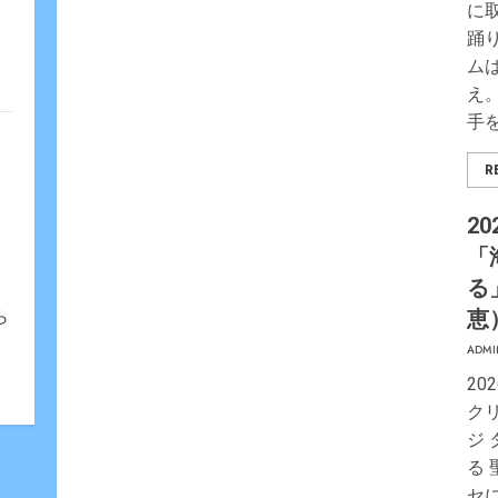
に
踊
ム
え
手
R
20
「
る
ら
恵
ADMI
20
ク
ジ
る 
セ