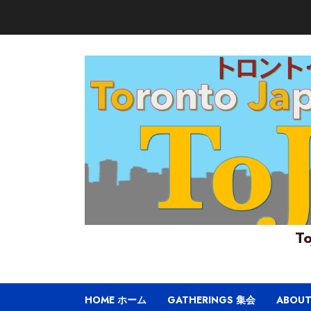
Skip
to
content
To
HOME ホーム
GATHERINGS 集会
ABOU