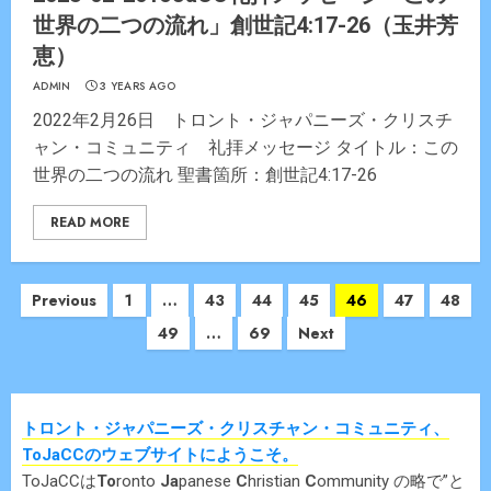
世界の二つの流れ」創世記4:17-26（玉井芳
恵）
ADMIN
3 YEARS AGO
2022年2月26日 トロント・ジャパニーズ・クリスチ
ャン・コミュニティ 礼拝メッセージ タイトル：この
世界の二つの流れ 聖書箇所：創世記4:17-26
READ MORE
Posts
Previous
1
…
43
44
45
46
47
48
navigation
49
…
69
Next
トロント・ジャパニーズ・クリスチャン・コミュニティ、
ToJaCCのウェブサイトにようこそ。
ToJaCCは
To
ronto
Ja
panese
C
hristian
C
ommunity の略で”と