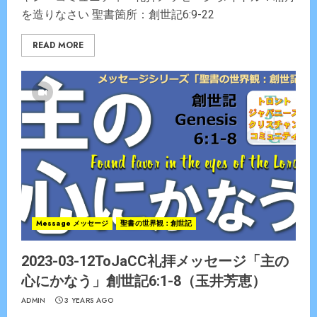
を造りなさい 聖書箇所：創世記6:9-22
READ MORE
Message メッセージ
聖書の世界観：創世記
2023-03-12ToJaCC礼拝メッセージ「主の
心にかなう」創世記6:1-8（玉井芳恵）
ADMIN
3 YEARS AGO