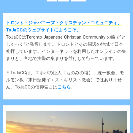
トロント・ジャパニーズ・クリスチャン・コミュニティ、
ToJaCCのウェブサイトにようこそ。
ToJaCCは
To
ronto
Ja
panese
C
hristian
C
ommunity の略で”と
じゃっく”と発音します。トロントとその周辺の地域で日本
礼拝しています。インターネットを利用したオンラインの集
まりと、各地で実際の集まりを並行して行っています。
＊ToJaCCは、エホバの証人（ものみの塔）、統一教会、モ
ルモン教（末日聖徒イエス・キリスト教会）ではありませ
ん。ToJaCCの信仰告白は
こちら
。