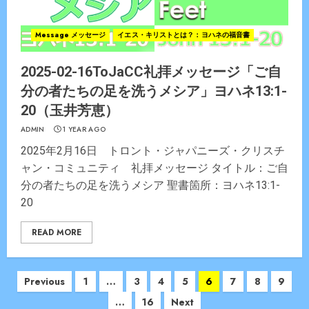
Message メッセージ
イエス・キリストとは？：ヨハネの福音書
2025-02-16ToJaCC礼拝メッセージ「ご自
分の者たちの足を洗うメシア」ヨハネ13:1-
20（玉井芳恵）
ADMIN
1 YEAR AGO
2025年2月16日 トロント・ジャパニーズ・クリスチ
ャン・コミュニティ 礼拝メッセージ タイトル：ご自
分の者たちの足を洗うメシア 聖書箇所：ヨハネ13:1-
20
READ MORE
Posts
Previous
1
…
3
4
5
6
7
8
9
navigation
…
16
Next