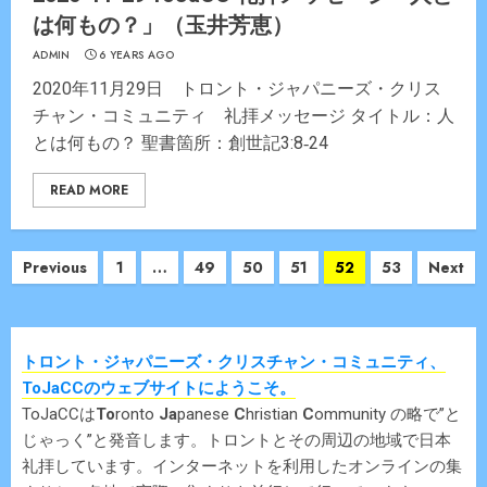
は何もの？」（玉井芳恵）
ADMIN
6 YEARS AGO
2020年11月29日 トロント・ジャパニーズ・クリス
チャン・コミュニティ 礼拝メッセージ タイトル：人
とは何もの？ 聖書箇所：創世記3:8‐24
READ MORE
Posts
Previous
1
…
49
50
51
52
53
Next
navigation
トロント・ジャパニーズ・クリスチャン・コミュニティ、
ToJaCCのウェブサイトにようこそ。
ToJaCCは
To
ronto
Ja
panese
C
hristian
C
ommunity の略で”と
じゃっく”と発音します。トロントとその周辺の地域で日本
礼拝しています。インターネットを利用したオンラインの集