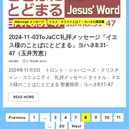
Message メッセージ
イエス・キリストとは？：ヨハネの福音書
2024-11-03ToJaCC礼拝メッセージ「イエ
ス様のことばにとどまる」ヨハネ8:31-
47（玉井芳恵）
ADMIN
2 YEARS AGO
2024年11月3日 トロント・ジャパニーズ・クリスチ
ャン・コミュニティ 礼拝メッセージ タイトル：イエ
ス様のことばにとどまる 聖書箇所：ヨハネ8:31-47
READ MORE
Posts
Previous
1
…
5
6
7
8
9
10
11
navigation
…
50
Next