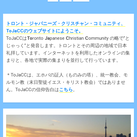
トロント・ジャパニーズ・クリスチャン・コミュニティ、
ToJaCCのウェブサイトにようこそ。
ToJaCCは
To
ronto
Ja
panese
C
hristian
C
ommunity の略で”と
じゃっく”と発音します。トロントとその周辺の地域で日本
礼拝しています。インターネットを利用したオンラインの集
まりと、各地で実際の集まりを並行して行っています。
＊ToJaCCは、エホバの証人（ものみの塔）、統一教会、モ
ルモン教（末日聖徒イエス・キリスト教会）ではありませ
ん。ToJaCCの信仰告白は
こちら
。