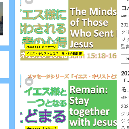
「
ヨ
ADMI
20
ク
ジ
聖書
Message メッセージ
イエス・キリストとは？：ヨハネの福音書
R
20
「
る
ADMI
20
ク
ジ
る 
Message メッセージ