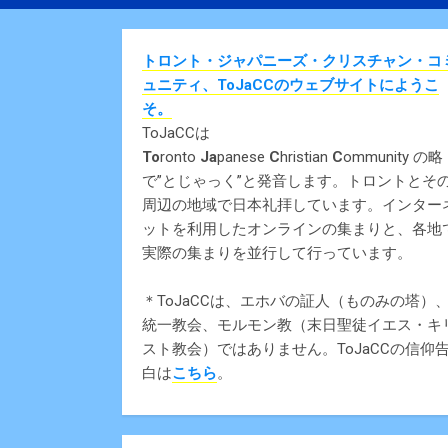
トロント・ジャパニーズ・クリスチャン・コ
ュニティ、ToJaCCのウェブサイトにようこ
そ。
ToJaCCは
To
ronto
Ja
panese
C
hristian
C
ommunity の略
で”とじゃっく”と発音します。トロントとそ
周辺の地域で日本礼拝しています。インター
ットを利用したオンラインの集まりと、各地
実際の集まりを並行して行っています。
＊ToJaCCは、エホバの証人（ものみの塔）
統一教会、モルモン教（末日聖徒イエス・キ
スト教会）ではありません。ToJaCCの信仰
白は
こちら
。