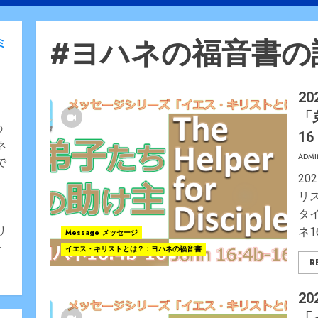
#ヨハネの福音書の
ミ
20
「
の
1
ネ
ADMI
で
2
リ
、
タ
リ
ネ16
Message メッセージ
告
イエス・キリストとは？：ヨハネの福音書
R
20