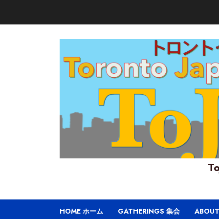
Skip
to
content
To
HOME ホーム
GATHERINGS 集会
ABOU