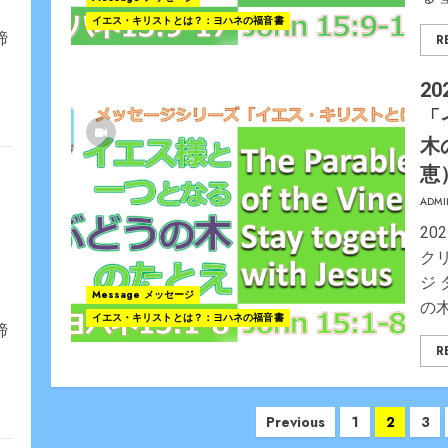
イエス・キリストとは？：ヨハネの福音書
締
R
20
「
木
恵
ADMI
20
ク
ジ
Message メッセージ
の木
イエス・キリストとは？：ヨハネの福音書
締
R
Posts
Previous
1
2
3