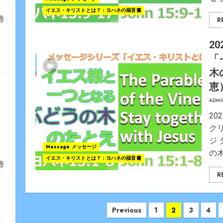
イエス・キリストとは？：ヨハネの福音書
締
R
20
「
木
恵
ADMI
20
ク
ジ
Message メッセージ
の木
イエス・キリストとは？：ヨハネの福音書
締
R
Posts
Previous
1
2
3
4