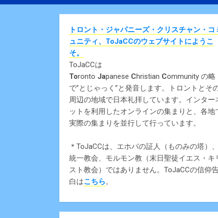
トロント・ジャパニーズ・クリスチャン・コ
ュニティ、ToJaCCのウェブサイトにようこ
そ。
ToJaCCは
To
ronto
Ja
panese
C
hristian
C
ommunity の略
で”とじゃっく”と発音します。トロントとそ
周辺の地域で日本礼拝しています。インター
ットを利用したオンラインの集まりと、各地
実際の集まりを並行して行っています。
＊ToJaCCは、エホバの証人（ものみの塔）
統一教会、モルモン教（末日聖徒イエス・キ
スト教会）ではありません。ToJaCCの信仰
白は
こちら
。