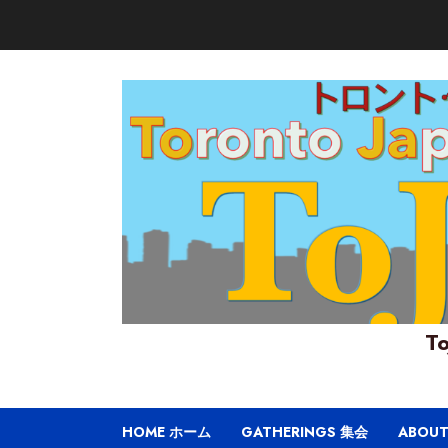
Skip
to
content
To
HOME ホーム
GATHERINGS 集会
ABOU