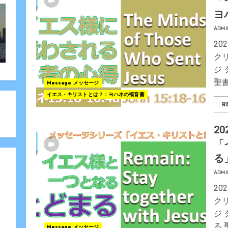
「
ヨ
ADMI
20
ク
ジ
聖書
Message メッセージ
イエス・キリストとは？：ヨハネの福音書
R
20
「
る
ADMI
20
ク
ジ
る 
Message メッセージ