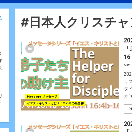
#日本人クリスチャ
ミ
20
「
の
1
ネ
ADMI
で
2
リ
、
タ
リ
ネ16
Message メッセージ
告
イエス・キリストとは？：ヨハネの福音書
R
20