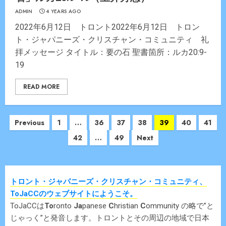
ADMIN
4 YEARS AGO
2022年6月12日 トロント2022年6月12日 トロン
ト・ジャパニーズ・クリスチャン・コミュニティ 礼
拝メッセージ タイトル：要の石 聖書箇所：ルカ20:9-
19
READ MORE
Posts
Previous
1
…
36
37
38
39
40
41
navigation
42
…
49
Next
トロント・ジャパニーズ・クリスチャン・コミュニティ、
ToJaCCのウェブサイトにようこそ。
ToJaCCは
To
ronto
Ja
panese
C
hristian
C
ommunity の略で”と
じゃっく”と発音します。トロントとその周辺の地域で日本