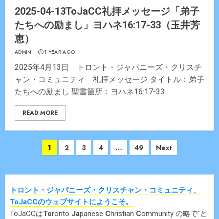
2025-04-13ToJaCC礼拝メッセージ「弟子
たちへの励まし」ヨハネ16:17-33（玉井芳
恵）
ADMIN
1 YEAR AGO
2025年4月13日 トロント・ジャパニーズ・クリスチ
ャン・コミュニティ 礼拝メッセージ タイトル：弟子
たちへの励まし 聖書箇所：ヨハネ16:17-33
READ MORE
Posts
1
2
3
4
…
49
Next
navigation
トロント・ジャパニーズ・クリスチャン・コミュニティ、
ToJaCCのウェブサイトにようこそ。
ToJaCCは
To
ronto
Ja
panese
C
hristian
C
ommunity の略で”と