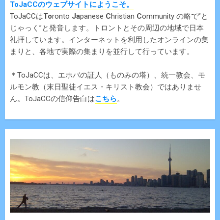
ToJaCCのウェブサイトにようこそ。
ToJaCCは
To
ronto
Ja
panese
C
hristian
C
ommunity の略で”と
じゃっく”と発音します。トロントとその周辺の地域で日本
礼拝しています。インターネットを利用したオンラインの集
まりと、各地で実際の集まりを並行して行っています。
＊ToJaCCは、エホバの証人（ものみの塔）、統一教会、モ
ルモン教（末日聖徒イエス・キリスト教会）ではありませ
ん。ToJaCCの信仰告白は
こちら
。