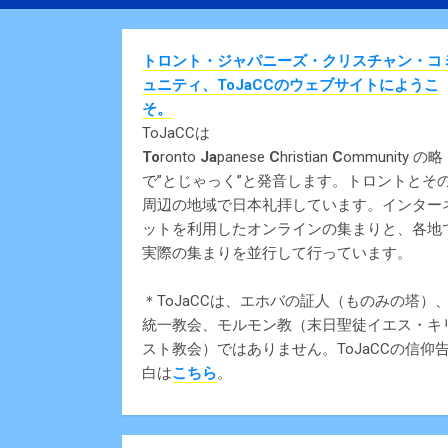
トロント・ジャパニーズ・クリスチャン・コ
ュニティ、ToJaCCのウェブサイトにようこ
そ。
ToJaCCは
To
ronto
Ja
panese
C
hristian
C
ommunity の略
で”とじゃっく”と発音します。トロントとそ
周辺の地域で日本礼拝しています。インター
ットを利用したオンラインの集まりと、各地
実際の集まりを並行して行っています。
＊ToJaCCは、エホバの証人（ものみの塔）
統一教会、モルモン教（末日聖徒イエス・キ
スト教会）ではありません。ToJaCCの信仰
白は
こちら
。