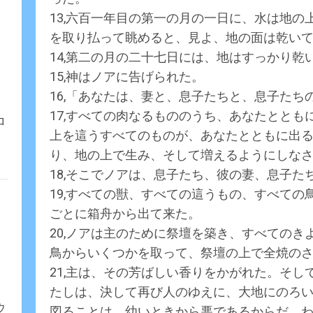
13,六百一年目の第一の月の一日に、水は地
を取り払って眺めると、見よ、地の面は乾い
14,第二の月の二十七日には、地はすっかり乾
15,神はノアに告げられた。
16,「あなたは、妻と、息子たちと、息子た
17,すべての肉なるもののうち、あなたとと
ロ
上を這うすべてのものが、あなたとともに出
り、地の上で生み、そして増えるようにしな
18,そこでノアは、息子たち、彼の妻、息子た
19,すべての獣、すべての這うもの、すべて
ごとに箱舟から出て来た。
20,ノアは主のために祭壇を築き、すべての
鳥からいくつかを取って、祭壇の上で全焼の
21,主は、その芳ばしい香りをかがれた。そ
たしは、決して再び人のゆえに、大地にのろ
ウ
図ることは、幼いときから悪であるからだ。