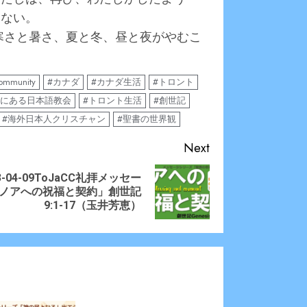
しない。
、寒さと暑さ、夏と冬、昼と夜がやむこ
community
#カナダ
#カナダ生活
#トロント
トにある日本語教会
#トロント生活
#創世記
#海外日本人クリスチャン
#聖書の世界観
Next
3-04-09ToJaCC礼拝メッセー
ious
t
ノアへの祝福と契約」創世記
:
:
9:1-17（玉井芳恵）