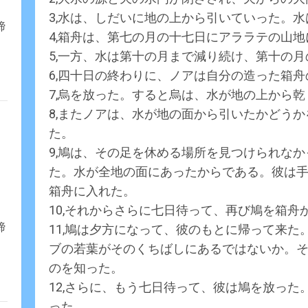
3,水は、しだいに地の上から引いていった。
締
4,箱舟は、第七の月の十七日にアララテの山
5,一方、水は第十の月まで減り続け、第十の
6,四十日の終わりに、ノアは自分の造った箱
7,烏を放った。すると烏は、水が地の上から
8,またノアは、水が地の面から引いたかどう
た。
9,鳩は、その足を休める場所を見つけられな
た。水が全地の面にあったからである。彼は
箱舟に入れた。
10,それからさらに七日待って、再び鳩を箱舟
締
11,鳩は夕方になって、彼のもとに帰って来
ブの若葉がそのくちばしにあるではないか。
のを知った。
12,さらに、もう七日待って、彼は鳩を放っ
った。