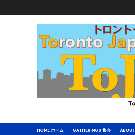
Skip
to
content
To
HOME ホーム
GATHERINGS 集会
ABOU