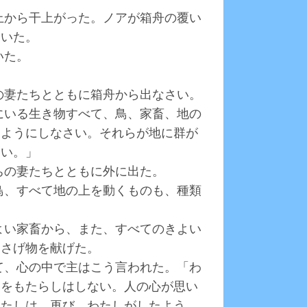
の上から干上がった。ノアが箱舟の覆い
ていた。
いた。
ちの妻たちとともに箱舟から出なさい。
もにいる生き物すべて、鳥、家畜、地の
るようにしなさい。それらが地に群が
さい。」
ちの妻たちとともに外に出た。
の鳥、すべて地の上を動くものも、種類
きよい家畜から、また、すべてのきよい
ささげ物を献げた。
して、心の中で主はこう言われた。「わ
いをもたらしはしない。人の心が思い
わたしは、再び、わたしがしたよう