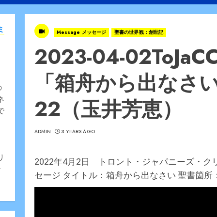
ミ
Message メッセージ
聖書の世界観：創世記
2023-04-02To
「箱舟から出なさい」
の
22（玉井芳恵）
ネ
で
ADMIN
3 YEARS AGO
、
リ
2022年4月2日 トロント・ジャパニーズ・
告
セージ タイトル：箱舟から出なさい 聖書箇所：創