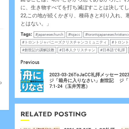
に、生き物すべてを打ち滅ぼすことは決して
22,この地が続くかぎり、種蒔きと刈り入れ
とはない。」
Tags:
#japanesechurch
#tojacc
#torontojapanesechristian
#トロントジャパニーズクリスチャンコミュニティ
#トロン
#創世記の講解説教
#日本人クリスチャン
#日本語で礼拝
Continue
Previous
Reading
2023-03-26ToJaCC礼拝メッセー
202
Prev
Nex
ジ「箱舟に入りなさい」創世記
ジ「
ら
post
post
7:1-24（玉井芳恵）
RELATED POSTING