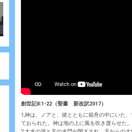
創世記8:1-22（聖書 新改訳2017）
1,神は、ノアと、彼とともに箱舟の中にいた
ておられた。神は地の上に風を吹き渡らせた
2,大水の源と天の水門が閉ざされ、天からの