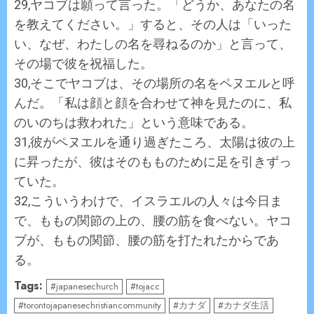
29,ヤコブは願って言った。「どうか、あなたの名
を教えてください。」すると、その人は「いった
い、なぜ、わたしの名を尋ねるのか」と言って、
その場で彼を祝福した。
30,そこでヤコブは、その場所の名をペヌエルと呼
んだ。「私は顔と顔を合わせて神を見たのに、私
のいのちは救われた」という意味である。
31,彼がペヌエルを通り過ぎたころ、太陽は彼の上
に昇ったが、彼はそのもものために足を引きずっ
ていた。
32,こういうわけで、イスラエルの人々は今日ま
で、ももの関節の上の、腰の筋を食べない。ヤコ
ブが、ももの関節、腰の筋を打たれたからであ
る。
Tags:
#japanesechurch
#tojacc
#torontojapanesechristiancommunity
#カナダ
#カナダ生活