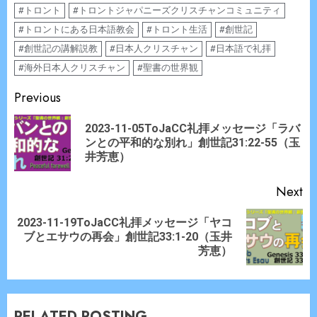
#トロント
#トロントジャパニーズクリスチャンコミュニティ
#トロントにある日本語教会
#トロント生活
#創世記
#創世記の講解説教
#日本人クリスチャン
#日本語で礼拝
#海外日本人クリスチャン
#聖書の世界観
Continue
Previous
Reading
2023-11-05ToJaCC礼拝メッセージ「ラバ
Pr
ンとの平和的な別れ」創世記31:22-55（玉
po
井芳恵）
Next
2023-11-19ToJaCC礼拝メッセージ「ヤコ
Next
ブとエサウの再会」創世記33:1-20（玉井
post:
芳恵）
RELATED POSTING