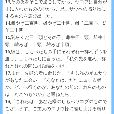
13,その夜をそこで過ごしてから、ヤコブは自分が
手に入れたものの中から、兄エサウへの贈り物に
するものを選び出した。
14,雌やぎ二百匹、雄やぎ二十匹、雌羊二百匹、雄
羊二十匹、
15,乳らくだ三十頭とその子、雌牛四十頭、雄牛十
頭、雌ろば二十頭、雄ろば十頭。
16,彼は、しもべたちの手にそれぞれ一群れずつを
渡し、しもべたちに言った。「私の先を進め。群
れと群れの間には距離をおけ。」
17,また、先頭の者に命じた。「もし私の兄エサウ
があなたに会い、『あなたは、だれに属する者
か。どこへ行くのか。あなたの前のこれらのもの
は、だれのものか』と尋ねたら、
18,『これらは、あなた様のしもべヤコブのもので
ございます。ご主人のエサウ様に差し上げる贈り