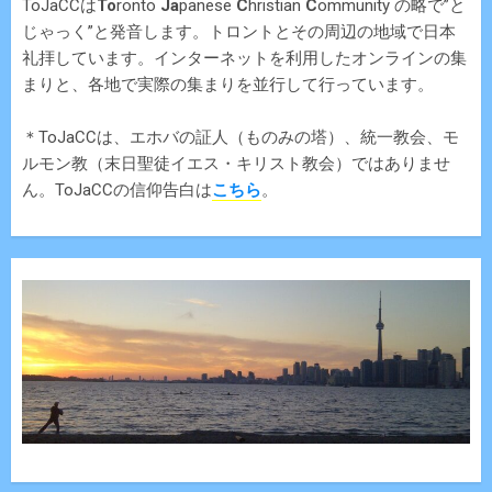
ToJaCCは
To
ronto
Ja
panese
C
hristian
C
ommunity の略で”と
じゃっく”と発音します。トロントとその周辺の地域で日本
礼拝しています。インターネットを利用したオンラインの集
まりと、各地で実際の集まりを並行して行っています。
＊ToJaCCは、エホバの証人（ものみの塔）、統一教会、モ
ルモン教（末日聖徒イエス・キリスト教会）ではありませ
ん。ToJaCCの信仰告白は
こちら
。