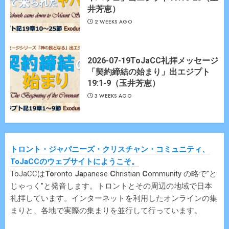
井芳恵）
2 WEEKS AGO
2026-07-19ToJaCC礼拝メッセージ
「契約締結の始まり」出エジプト
19:1-9（玉井芳恵）
3 WEEKS AGO
トロント・ジャパニーズ・クリスチャン・コミュニティ、
ToJaCCのウェブサイトにようこそ。
ToJaCCは
To
ronto
Ja
panese
C
hristian
C
ommunity の略で”と
じゃっく”と発音します。トロントとその周辺の地域で日本
礼拝しています。インターネットを利用したオンラインの集
まりと、各地で実際の集まりを並行して行っています。