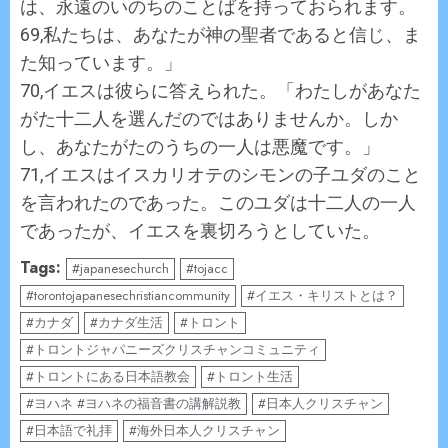
は、永遠のいのちのことばを持っておられます。
69,私たちは、あなたが神の聖者であると信じ、ま
た知っています。」
70,イエスは彼らに答えられた。「わたしがあなた
がた十二人を選んだのではありませんか。しか
し、あなたがたのうちの一人は悪魔です。」
71,イエスはイスカリオテのシモンの子ユダのこと
を言われたのであった。このユダは十二人の一人
であったが、イエスを裏切ろうとしていた。
Tags:
#japanesechurch
#tojacc
#torontojapanesechristiancommunity
#イエス・キリストとは？
#カナダ
#カナダ生活
#トロント
#トロントジャパニーズクリスチャンコミュニティ
#トロントにある日本語教会
#トロント生活
#ヨハネ #ヨハネの福音書の講解説教
#日本人クリスチャン
#日本語で礼拝
#海外日本人クリスチャン