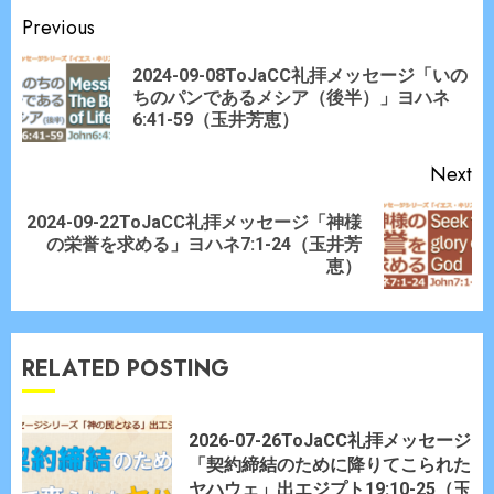
Continue
Previous
Reading
2024-09-08ToJaCC礼拝メッセージ「いの
Pr
ちのパンであるメシア（後半）」ヨハネ
po
6:41-59（玉井芳恵）
Next
2024-09-22ToJaCC礼拝メッセージ「神様
Next
の栄誉を求める」ヨハネ7:1-24（玉井芳
post:
恵）
RELATED POSTING
2026-07-26ToJaCC礼拝メッセージ
「契約締結のために降りてこられた
ヤハウェ」出エジプト19:10-25（玉