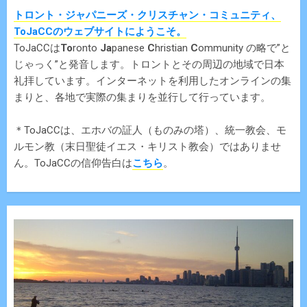
トロント・ジャパニーズ・クリスチャン・コミュニティ、
ToJaCCのウェブサイトにようこそ。
ToJaCCは
To
ronto
Ja
panese
C
hristian
C
ommunity の略で”と
じゃっく”と発音します。トロントとその周辺の地域で日本
礼拝しています。インターネットを利用したオンラインの集
まりと、各地で実際の集まりを並行して行っています。
＊ToJaCCは、エホバの証人（ものみの塔）、統一教会、モ
ルモン教（末日聖徒イエス・キリスト教会）ではありませ
ん。ToJaCCの信仰告白は
こちら
。