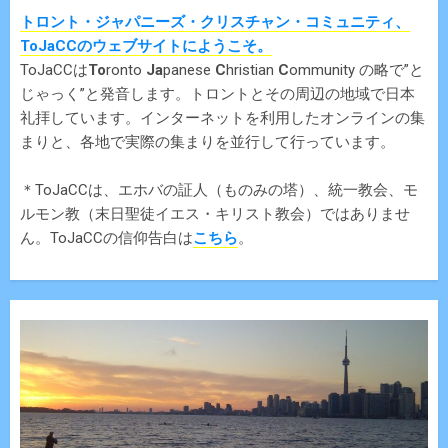
トロント・ジャパニーズ・クリスチャン・コミュニティ、
ToJaCCのウェブサイトにようこそ。
ToJaCCは
To
ronto
Ja
panese
C
hristian
C
ommunity の略で”と
じゃっく”と発音します。トロントとその周辺の地域で日本
礼拝しています。インターネットを利用したオンラインの集
まりと、各地で実際の集まりを並行して行っています。
＊ToJaCCは、エホバの証人（ものみの塔）、統一教会、モ
ルモン教（末日聖徒イエス・キリスト教会）ではありませ
ん。ToJaCCの信仰告白は
こちら
。