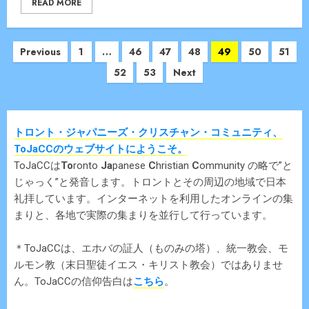
READ MORE
Posts
Previous
1
…
46
47
48
49
50
51
navigation
52
53
Next
トロント・ジャパニーズ・クリスチャン・コミュニティ、
ToJaCCのウェブサイトにようこそ。
ToJaCCは
To
ronto
Ja
panese
C
hristian
C
ommunity の略で”と
じゃっく”と発音します。トロントとその周辺の地域で日本
礼拝しています。インターネットを利用したオンラインの集
まりと、各地で実際の集まりを並行して行っています。
＊ToJaCCは、エホバの証人（ものみの塔）、統一教会、モ
ルモン教（末日聖徒イエス・キリスト教会）ではありませ
ん。ToJaCCの信仰告白は
こちら
。