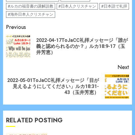
#ルカの福音書の講解説教
#日本人クリスチャン
#日本語で礼拝
#海外日本人クリスチャン
Continue
Previous
Reading
2022-04-17ToJaCC礼拝メッセージ「誰が
Pr
義と認められるのか？」ルカ18:9-17（玉
po
井芳恵）
Next
2022-05-01ToJaCC礼拝メッセージ「目が
Next
見えるようにしてください」ルカ18:31-
post:
43（玉井芳恵）
RELATED POSTING