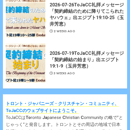
2026-07-26ToJaCC礼拝メッセージ
「契約締結のために降りてこられた
ヤハウェ」出エジプト19:10-25（玉
井芳恵）
2 WEEKS AGO
2026-07-19ToJaCC礼拝メッセージ
「契約締結の始まり」出エジプト
19:1-9（玉井芳恵）
3 WEEKS AGO
トロント・ジャパニーズ・クリスチャン・コミュニティ、
ToJaCCのウェブサイトにようこそ。
ToJaCCは
To
ronto
Ja
panese
C
hristian
C
ommunity の略で”と
じゃっく”と発音します。トロントとその周辺の地域で日本