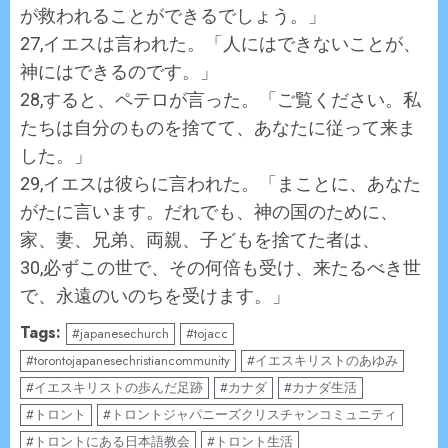
が救われることができるでしょう。」
27,イエスは言われた。「人にはできないことが、
神にはできるのです。」
28,すると、ペテロが言った。「ご覧ください。私
たちは自分のものを捨てて、あなたに従って来ま
した。」
29,イエスは彼らに言われた。「まことに、あなた
がたに言います。だれでも、神の国のために、
家、妻、兄弟、両親、子どもを捨てた者は、
30,必ずこの世で、その何倍も受け、来たるべき世
で、永遠のいのちを受けます。」
Tags:
#japanesechurch
#tojacc
#torontojapanesechristiancommunity
#イエスキリストのあゆみ
#イエスキリストの歩んだ足跡
#カナダ
#カナダ生活
#トロント
#トロントジャパニーズクリスチャンコミュニティ
#トロントにある日本語教会
#トロント生活