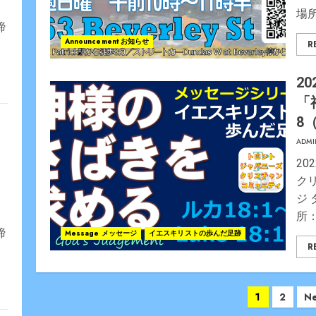
場
締
Announcement お知らせ
R
20
「
8
ADMI
20
ク
ジ
所：
締
Message メッセージ
イエスキリストの歩んだ足跡
R
Posts
1
2
Ne