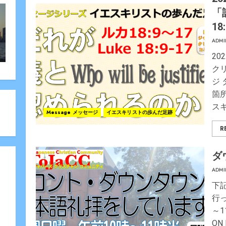
「
1
ADMI
20
ク
ジ
箇所
ス
Message メッセージ
イエスキリストの歩んだ足跡
R
ダ
ADMI
下
行
～11
ON