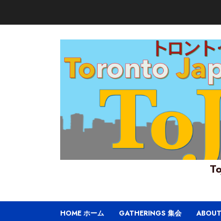
Skip
to
content
To
HOME ホーム
GATHERINGS 集会
ABOU