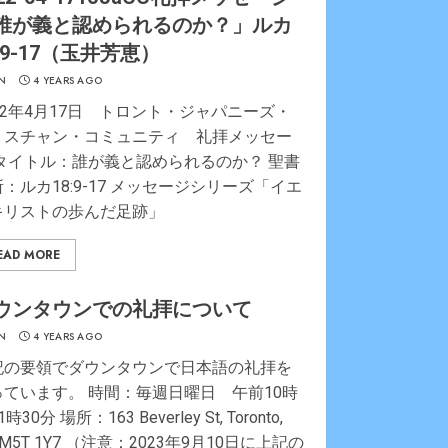
誰が義と認められるのか？」ルカ
8:9-17（玉井芳恵）
N
4 YEARS AGO
22年4月17日 トロント・ジャパニーズ・
リスチャン・コミュニティ 礼拝メッセー
 タイトル：誰が義と認められるのか？ 聖書
：ルカ18:9-17 メッセージシリーズ「イエ
キリストの歩んだ足跡」
EAD MORE
ウンタウンでの礼拝について
N
4 YEARS AGO
記の要領でダウンタウンで日本語の礼拝を
っています。 時間：毎週日曜日 午前10時
時30分 場所：163 Beverley St, Toronto,
 M5T 1Y7 （注意：2023年9月10日に上記の