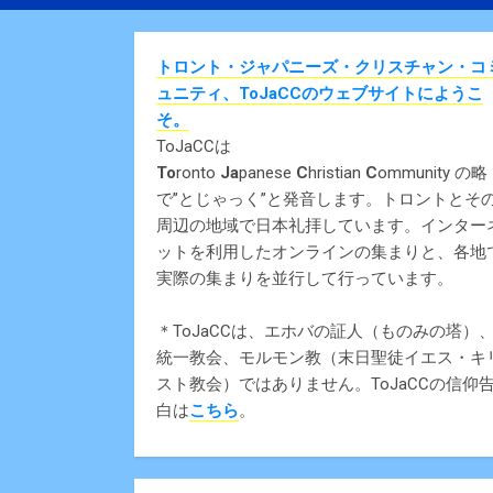
トロント・ジャパニーズ・クリスチャン・コ
ュニティ、ToJaCCのウェブサイトにようこ
そ。
ToJaCCは
To
ronto
Ja
panese
C
hristian
C
ommunity の略
で”とじゃっく”と発音します。トロントとそ
周辺の地域で日本礼拝しています。インター
ットを利用したオンラインの集まりと、各地
実際の集まりを並行して行っています。
＊ToJaCCは、エホバの証人（ものみの塔）
統一教会、モルモン教（末日聖徒イエス・キ
スト教会）ではありません。ToJaCCの信仰
白は
こちら
。