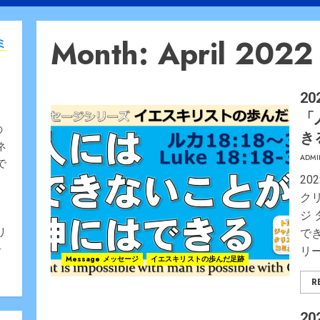
Month:
April 2022
ミ
20
「
の
き
ネ
ADMI
で
20
ク
、
ジ
リ
でき
告
リ
Message メッセージ
イエスキリストの歩んだ足跡
R
20