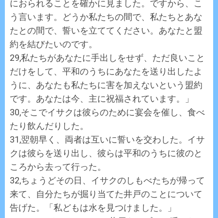
におられることを確かに見ました。ですから、こ
う言います。どうか私たちの間で、私たちとあな
たとの間で、誓いを立ててください。あなたと盟
約を結びたいのです。
29,私たちがあなたに手出しをせず、ただ良いこと
だけをして、平和のうちにあなたを送り出したよ
うに、あなたも私たちに害を加えないという盟約
です。あなたは今、主に祝福されています。」
30,そこでイサクは彼らのために宴会を催し、食べ
たり飲んだりした。
31,翌朝早く、両者は互いに誓いを交わした。イサ
クは彼らを送り出し、彼らは平和のうちに彼のと
ころから去って行った。
32,ちょうどその日、イサクのしもべたちが帰って
来て、自分たちが掘り当てた井戸のことについて
告げた。「私どもは水を見つけました。」