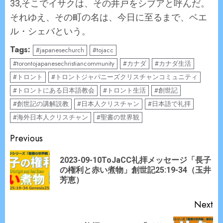
33,そこでイサクは、その井戸をシブアと呼んだ。
それゆえ、その町の名は、今日に至るまで、ベエ
ル・シェバという。
Tags:
#japanesechurch
#tojacc
#torontojapanesechristiancommunity
#カナダ
#カナダ生活
#トロント
#トロントジャパニーズクリスチャンコミュニティ
#トロントにある日本語教会
#トロント生活
#創世記
#創世記の講解説教
#日本人クリスチャン
#日本語で礼拝
#海外日本人クリスチャン
#聖書の世界観
Continue
Previous
Reading
2023-09-10ToJaCC礼拝メッセージ「長子
Pr
の権利と赤い煮物」創世記25:19-34（玉井
po
芳恵）
Next