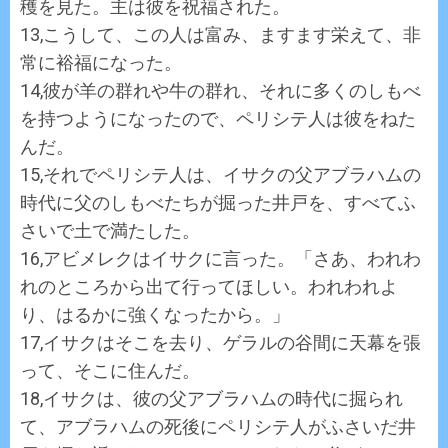
穫を見た。主は彼を祝福された。
13,こうして、この人は富み、ますます栄えて、非
常に裕福になった。
14,彼が羊の群れや牛の群れ、それに多くのしもべ
を持つようになったので、ペリシテ人は彼をねた
んだ。
15,それでペリシテ人は、イサクの父アブラハムの
時代に父のしもべたちが掘った井戸を、すべてふ
さいで土で満たした。
16,アビメレクはイサクに言った。「さあ、われわ
れのところから出て行ってほしい。われわれよ
り、はるかに強くなったから。」
17,イサクはそこを去り、ゲラルの谷間に天幕を張
って、そこに住んだ。
18,イサクは、彼の父アブラハムの時代に掘られ
て、アブラハムの死後にペリシテ人がふさいだ井