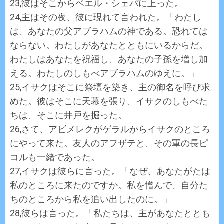
23,彼はそこからベエル・シェバに上った。
24,主はその夜、彼に現れて言われた。「わたし
は、あなたの父アブラハムの神である。恐れては
ならない。わたしがあなたとともにいるからだ。
わたしはあなたを祝福し、あなたの子孫を増し加
える。わたしのしもべアブラハムのゆえに。」
25,イサクはそこに祭壇を築き、主の御名を呼び求
めた。彼はそこに天幕を張り、イサクのしもべた
ちは、そこに井戸を掘った。
26,さて、アビメレクがゲラルからイサクのところ
にやって来た。友人のアフザテと、その軍の長ピ
コルも一緒であった。
27,イサクは彼らに言った。「なぜ、あなたがたは
私のところに来たのですか。私を憎んで、自分た
ちのところから私を追い出したのに。」
28,彼らは言った。「私たちは、主があなたととも