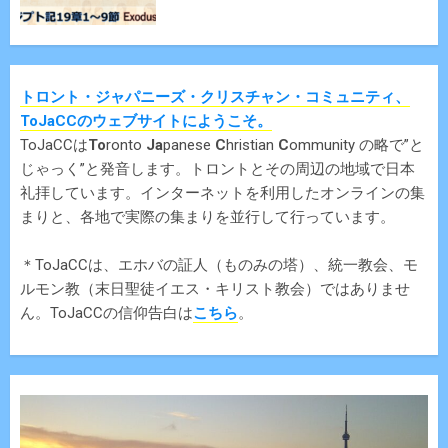
トロント・ジャパニーズ・クリスチャン・コミュニティ、
ToJaCCのウェブサイトにようこそ。
ToJaCCは
To
ronto
Ja
panese
C
hristian
C
ommunity の略で”と
じゃっく”と発音します。トロントとその周辺の地域で日本
礼拝しています。インターネットを利用したオンラインの集
まりと、各地で実際の集まりを並行して行っています。
＊ToJaCCは、エホバの証人（ものみの塔）、統一教会、モ
ルモン教（末日聖徒イエス・キリスト教会）ではありませ
ん。ToJaCCの信仰告白は
こちら
。