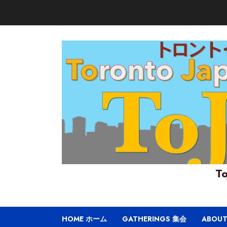
Skip
to
content
To
HOME ホーム
GATHERINGS 集会
ABOU