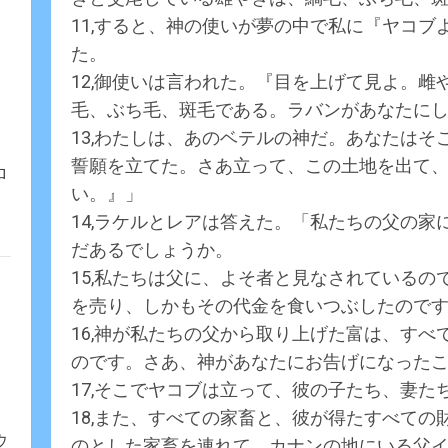
11,すると、神の使いが夢の中で私に『ヤコ
た。
12,御使いは言われた。『目を上げて見よ。
毛、ぶち毛、斑毛である。ラバンがあなたに
13,わたしは、あのベテルの神だ。あなたは
誓願を立てた。さあ立って、この土地を出て
ロ
い。』」
14,ラケルとレアは答えた。「私たちの父の
だあるでしょうか。
15,私たちは父に、よそ者と見なされている
を売り、しかもその代金を食いつぶしたので
16,神が私たちの父から取り上げた富は、す
のです。さあ、神があなたにお告げになった
17,そこでヤコブは立って、彼の子たち、妻た
18,また、すべての家畜と、彼が得たすべて
ウ
のとした家畜を連れて、カナンの地にいる父