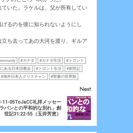
に出ていた。ラケルは、父が所有してい
が逃げるのを彼に知られないようにし
彼は立ち去ってあの大河を渡り、ギルア
community
#カナダ
#カナダ生活
#トロント
トにある日本語教会
#トロント生活
#創世記
#海外日本人クリスチャン
#聖書の世界観
Next
3-11-05ToJaCC礼拝メッセー
ious
t
ラバンとの平和的な別れ」創
:
:
世記31:22-55（玉井芳恵）