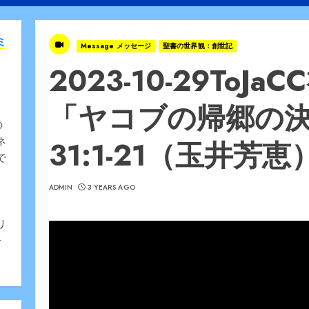
ミ
Message メッセージ
聖書の世界観：創世記
2023-10-29To
「ヤコブの帰郷の
の
31:1-21（玉井芳恵
ネ
で
ADMIN
3 YEARS AGO
、
リ
告