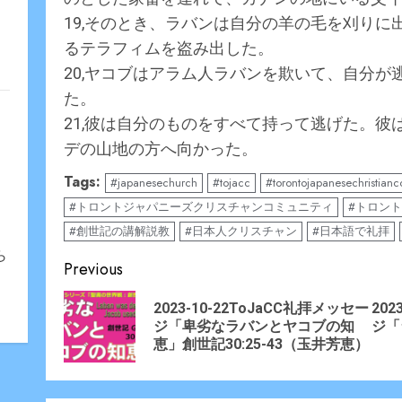
19,そのとき、ラバンは自分の羊の毛を刈り
るテラフィムを盗み出した。
20,ヤコブはアラム人ラバンを欺いて、自分
た。
21,彼は自分のものをすべて持って逃げた。
デの山地の方へ向かった。
Tags:
#japanesechurch
#tojacc
#torontojapanesechristian
#トロントジャパニーズクリスチャンコミュニティ
#トロン
#創世記の講解説教
#日本人クリスチャン
#日本語で礼拝
ら
Continue
Previous
Reading
2023-10-22ToJaCC礼拝メッセー
202
Prev
Nex
ジ「卑劣なラバンとヤコブの知
ジ「
post
post
恵」創世記30:25-43（玉井芳恵）