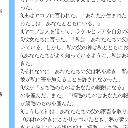
った。
締
3,主はヤコブに言われた。「あなたが生まれ
わたしは、あなたとともにいる。」
4,ヤコブは人を送って、ラケルとレアを自分
5,彼女たちに言った。「私は、あなたたちの
いている。しかし、私の父の神は私とともに
6,あなたたちがよく知っているように、私は
きた。
7,それなのに、あなたたちの父は私を欺き、
彼が私に害を加えることを許されなかった。
8,彼が『ぶち毛のものはあなたの報酬になる
締
のを産んだ。また、『縞毛のものはあなたの
が縞毛のものを産んだ。
9,こうして神は、あなたたちの父の家畜を取
10,群れのやぎにさかりがついたとき、私が
ぎと交尾している雄やぎは、縞毛、ぶち毛、