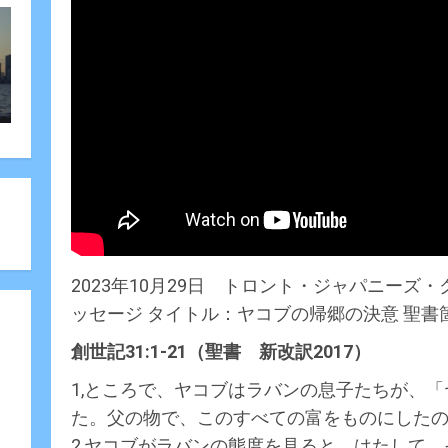
2023年10月29日 トロント・ジャパニー
ッセージ タイトル：ヤコブの帰郷の決意 聖書箇所
創世記31:1-21（聖書 新改訳2017）
1,ところで、ヤコブはラバンの息子たちが、
た。父の物で、このすべての富をものにした
2,ヤコブがラバンの態度を見ると、はたして