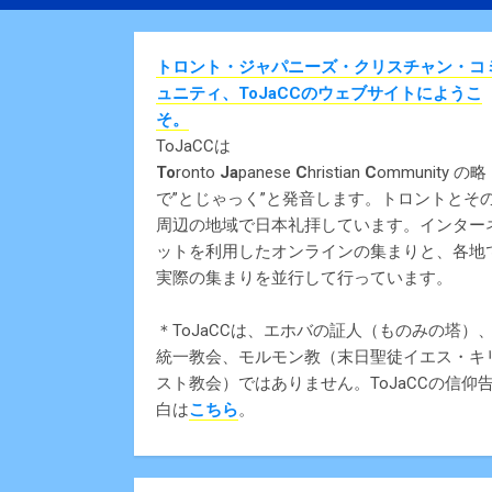
トロント・ジャパニーズ・クリスチャン・コ
ュニティ、ToJaCCのウェブサイトにようこ
そ。
ToJaCCは
To
ronto
Ja
panese
C
hristian
C
ommunity の略
で”とじゃっく”と発音します。トロントとそ
周辺の地域で日本礼拝しています。インター
ットを利用したオンラインの集まりと、各地
実際の集まりを並行して行っています。
＊ToJaCCは、エホバの証人（ものみの塔）
統一教会、モルモン教（末日聖徒イエス・キ
スト教会）ではありません。ToJaCCの信仰
白は
こちら
。