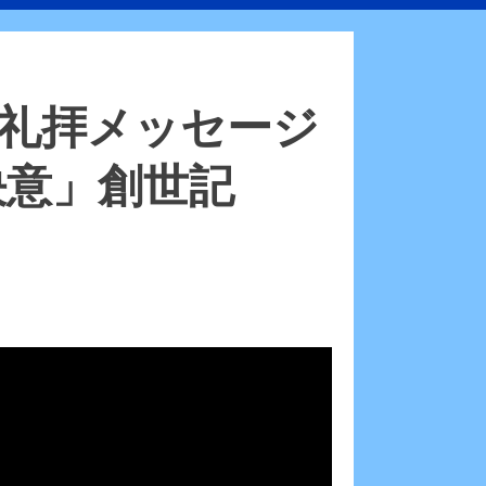
JaCC礼拝メッセージ
決意」創世記
）