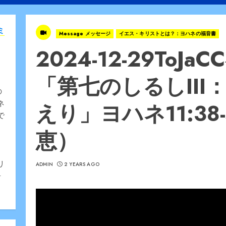
ミ
Message メッセージ
イエス・キリストとは？：ヨハネの福音書
2024-12-29To
「第七のしるしII
の
えり」ヨハネ11:38
ネ
で
恵）
、
リ
ADMIN
2 YEARS AGO
告