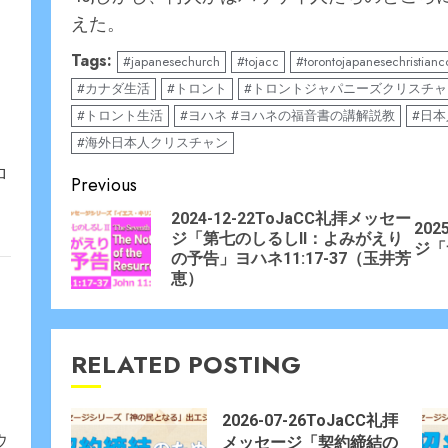
えた。
Tags:
#japanesechurch
#tojacc
#torontojapanesechristian
#カナダ生活
#トロント
#トロントジャパニーズクリスチ
#トロント生活
#ヨハネ #ヨハネの福音書の講解説教
#日
#海外日本人クリスチャン
ロ
Continue
Previous
Reading
2024-12-22ToJaCC礼拝メッセー
202
ジ「第七のしるしII：よみがえり
Prev
Nex
ジ「
の予告」ヨハネ11:17-37（玉井芳
post
post
恵）
RELATED POSTING
2026-07-26ToJaCC礼拝
ウ
メッセージ「契約締結の