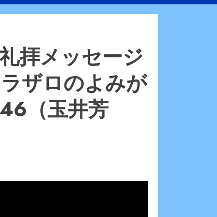
JaCC礼拝メッセージ
I：ラザロのよみが
-46（玉井芳