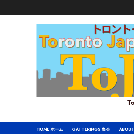
Skip
to
content
To
HOME ホーム
GATHERINGS 集会
ABOU