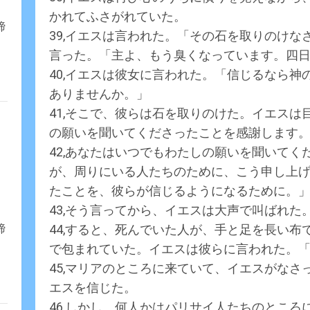
かれてふさがれていた。
締
39,イエスは言われた。「その石を取りのけ
言った。「主よ、もう臭くなっています。四
40,イエスは彼女に言われた。「信じるなら
ありませんか。」
41,そこで、彼らは石を取りのけた。イエス
の願いを聞いてくださったことを感謝します
42,あなたはいつでもわたしの願いを聞いて
が、周りにいる人たちのために、こう申し上
たことを、彼らが信じるようになるために。
43,そう言ってから、イエスは大声で叫ばれ
44,すると、死んでいた人が、手と足を長い
締
で包まれていた。イエスは彼らに言われた。
45,マリアのところに来ていて、イエスがな
エスを信じた。
46,しかし、何人かはパリサイ人たちのとこ