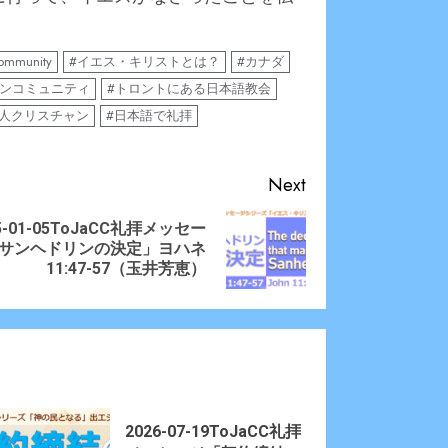
community
#イエス・キリストとは？
#カナダ
ャンコミュニティ
#トロントにある日本語教会
本人クリスチャン
#日本語で礼拝
Next
5-01-05ToJaCC礼拝メッセー
ious
t
サンヘドリンの決定」ヨハネ
:
:
11:47-57（玉井芳恵）
2026-07-19ToJaCC礼拝