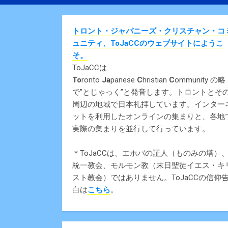
トロント・ジャパニーズ・クリスチャン・コ
ュニティ、ToJaCCのウェブサイトにようこ
そ。
ToJaCCは
To
ronto
Ja
panese
C
hristian
C
ommunity の略
で”とじゃっく”と発音します。トロントとそ
周辺の地域で日本礼拝しています。インター
ットを利用したオンラインの集まりと、各地
実際の集まりを並行して行っています。
＊ToJaCCは、エホバの証人（ものみの塔）
統一教会、モルモン教（末日聖徒イエス・キ
スト教会）ではありません。ToJaCCの信仰
白は
こちら
。