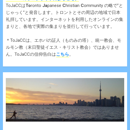
ToJaCCは
To
ronto
Ja
panese
C
hristian
C
ommunity の略で”と
じゃっく”と発音します。トロントとその周辺の地域で日本
礼拝しています。インターネットを利用したオンラインの集
まりと、各地で実際の集まりを並行して行っています。
＊ToJaCCは、エホバの証人（ものみの塔）、統一教会、モ
ルモン教（末日聖徒イエス・キリスト教会）ではありませ
ん。ToJaCCの信仰告白は
こちら
。