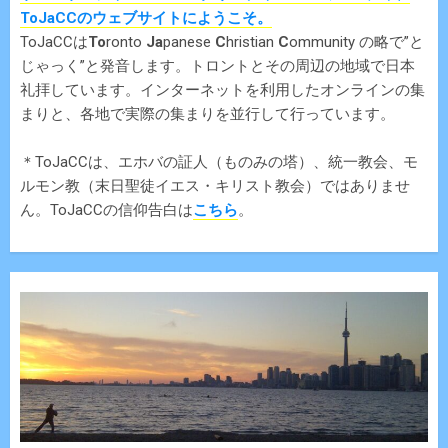
ToJaCCのウェブサイトにようこそ。
ToJaCCは
To
ronto
Ja
panese
C
hristian
C
ommunity の略で”と
じゃっく”と発音します。トロントとその周辺の地域で日本
礼拝しています。インターネットを利用したオンラインの集
まりと、各地で実際の集まりを並行して行っています。
＊ToJaCCは、エホバの証人（ものみの塔）、統一教会、モ
ルモン教（末日聖徒イエス・キリスト教会）ではありませ
ん。ToJaCCの信仰告白は
こちら
。