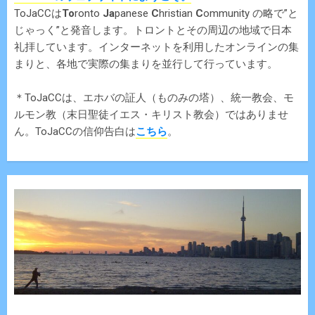
ToJaCCは
To
ronto
Ja
panese
C
hristian
C
ommunity の略で”と
じゃっく”と発音します。トロントとその周辺の地域で日本
礼拝しています。インターネットを利用したオンラインの集
まりと、各地で実際の集まりを並行して行っています。
＊ToJaCCは、エホバの証人（ものみの塔）、統一教会、モ
ルモン教（末日聖徒イエス・キリスト教会）ではありませ
ん。ToJaCCの信仰告白は
こちら
。