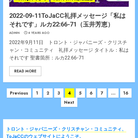
2022-09-11ToJaCC礼拝メッセージ「私は
それです」ルカ22:66-71（玉井芳恵）
ADMIN
4 YEARS AGO
2022年9月11日 トロント・ジャパニーズ・クリスチ
ャン・コミュニティ 礼拝メッセージ タイトル：私は
それです 聖書箇所：ルカ22:66-71
READ MORE
Posts
Previous
1
2
3
4
5
6
7
…
16
navigation
Next
トロント・ジャパニーズ・クリスチャン・コミュニティ、
ToJaCCのウェブサイトにようこそ。