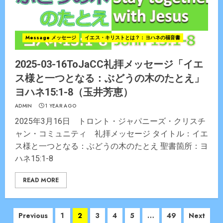
Message メッセージ
イエス・キリストとは？：ヨハネの福音書
2025-03-16ToJaCC礼拝メッセージ「イエ
ス様と一つとなる：ぶどうの木のたとえ」
ヨハネ15:1-8（玉井芳恵）
ADMIN
1 YEAR AGO
2025年3月16日 トロント・ジャパニーズ・クリスチ
ャン・コミュニティ 礼拝メッセージ タイトル：イエ
ス様と一つとなる：ぶどうの木のたとえ 聖書箇所：ヨ
ハネ15:1-8
READ MORE
Posts
Previous
1
2
3
4
5
…
49
Next