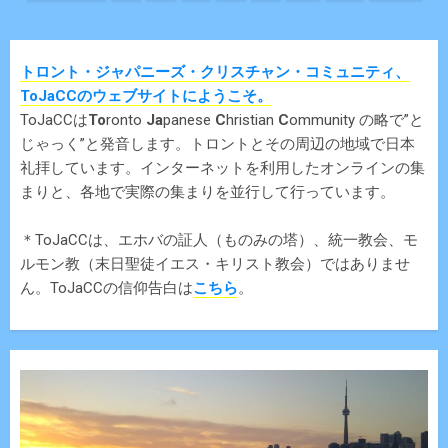
navigation
トロント・ジャパニーズ・クリスチャン・コミュニティ、
ToJaCCのウェブサイトにようこそ。
ToJaCCは
To
ronto
Ja
panese
C
hristian
C
ommunity の略で”と
じゃっく”と発音します。トロントとその周辺の地域で日本
礼拝しています。インターネットを利用したオンラインの集
まりと、各地で実際の集まりを並行して行っています。
＊ToJaCCは、エホバの証人（ものみの塔）、統一教会、モ
ルモン教（末日聖徒イエス・キリスト教会）ではありませ
ん。ToJaCCの信仰告白は
こちら
。