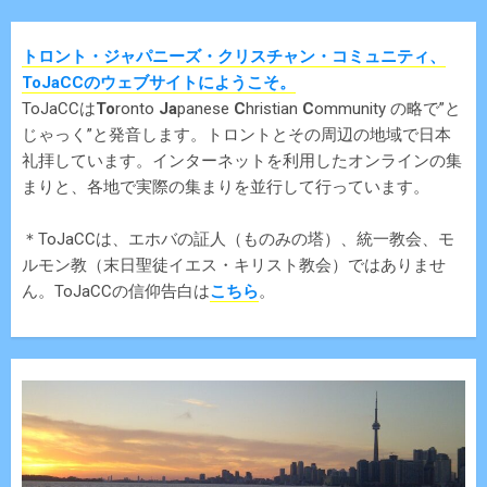
トロント・ジャパニーズ・クリスチャン・コミュニティ、
ToJaCCのウェブサイトにようこそ。
ToJaCCは
To
ronto
Ja
panese
C
hristian
C
ommunity の略で”と
じゃっく”と発音します。トロントとその周辺の地域で日本
礼拝しています。インターネットを利用したオンラインの集
まりと、各地で実際の集まりを並行して行っています。
＊ToJaCCは、エホバの証人（ものみの塔）、統一教会、モ
ルモン教（末日聖徒イエス・キリスト教会）ではありませ
ん。ToJaCCの信仰告白は
こちら
。