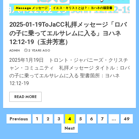
Message メッセージ
イエス・キリストとは？：ヨハネの福音書
2025-01-19ToJaCC礼拝メッセージ「ロバ
の子に乗ってエルサレムに入る」ヨハネ
12:12-19（玉井芳恵）
ADMIN
2 YEARS AGO
2025年1月19日 トロント・ジャパニーズ・クリスチ
ャン・コミュニティ 礼拝メッセージ タイトル：ロバ
の子に乗ってエルサレムに入る 聖書箇所：ヨハネ
12:12-19
READ MORE
Posts
Previous
1
2
3
4
5
6
7
…
49
navigation
Next