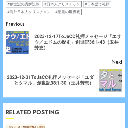
#創世記の講解説教
#日本人クリスチャン
#日本語で礼拝
#海外日本人クリスチャン
#聖書の世界観
Continue
Previous
Reading
2023-12-17ToJaCC礼拝メッセージ「エサ
Pr
ウ／エドムの歴史」創世記36:1-43（玉井
po
芳恵）
Next
2023-12-31ToJaCC礼拝メッセージ「ユダ
Next
とタマル」創世記38:1-30（玉井芳恵）
post:
RELATED POSTING