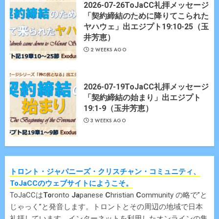
2026-07-26ToJaCC礼拝メッセージ
「契約締結のために降りてこられた
ヤハウェ」出エジプト19:10-25（玉
井芳恵）
2 WEEKS AGO
2026-07-19ToJaCC礼拝メッセージ
「契約締結の始まり」出エジプト
19:1-9（玉井芳恵）
3 WEEKS AGO
トロント・ジャパニーズ・クリスチャン・コミュニティ、
ToJaCCのウェブサイトにようこそ。
ToJaCCは
To
ronto
Ja
panese
C
hristian
C
ommunity の略で”と
じゃっく”と発音します。トロントとその周辺の地域で日本
礼拝しています。インターネットを利用したオンラインの集