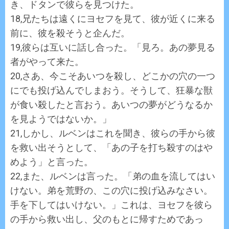
き、ドタンで彼らを見つけた。
18,兄たちは遠くにヨセフを見て、彼が近くに来る
前に、彼を殺そうと企んだ。
19,彼らは互いに話し合った。「見ろ。あの夢見る
者がやって来た。
20,さあ、今こそあいつを殺し、どこかの穴の一つ
にでも投げ込んでしまおう。そうして、狂暴な獣
が食い殺したと言おう。あいつの夢がどうなるか
を見ようではないか。」
21,しかし、ルベンはこれを聞き、彼らの手から彼
を救い出そうとして、「あの子を打ち殺すのはや
めよう」と言った。
22,また、ルベンは言った。「弟の血を流してはい
けない。弟を荒野の、この穴に投げ込みなさい。
手を下してはいけない。」これは、ヨセフを彼ら
の手から救い出し、父のもとに帰すためであっ