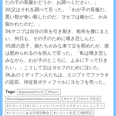
たの子の長服かどうか、お調べください。」
33,父はそれを調べて言った。「わが子の長服だ。
悪い獣が食い殺したのだ。ヨセフは確かに、かみ
裂かれたのだ。」
34,ヤコブは自分の衣を引き裂き、粗布を腰にまと
い、何日も、その子のために嘆き悲しんだ。
35,彼の息子、娘たちがみな来て父を慰めたが、彼
は慰められるのを拒んで言った。「私は嘆き悲し
みながら、わが子のところに、よみに下って行き
たい。」こうして父はヨセフのために泣いた。
36,あのミディアン人たちは、エジプトでファラオ
の廷臣、侍従長ポティファルにヨセフを売った。
Tags:
#japanesechurch
#tojacc
#torontojapanesechristiancommunity
#カナダ
#カナダ生活
#トロント
#トロントジャパニーズクリスチャンコミュニティ
#トロントにある日本語教会
#トロント生活
#創世記