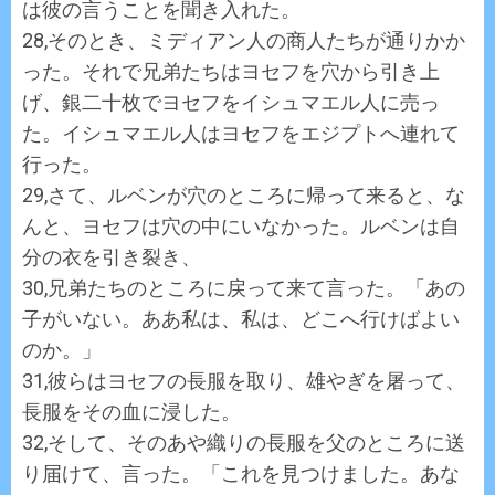
は彼の言うことを聞き入れた。
28,そのとき、ミディアン人の商人たちが通りかか
った。それで兄弟たちはヨセフを穴から引き上
げ、銀二十枚でヨセフをイシュマエル人に売っ
た。イシュマエル人はヨセフをエジプトへ連れて
行った。
29,さて、ルベンが穴のところに帰って来ると、な
んと、ヨセフは穴の中にいなかった。ルベンは自
分の衣を引き裂き、
30,兄弟たちのところに戻って来て言った。「あの
子がいない。ああ私は、私は、どこへ行けばよい
のか。」
31,彼らはヨセフの長服を取り、雄やぎを屠って、
長服をその血に浸した。
32,そして、そのあや織りの長服を父のところに送
り届けて、言った。「これを見つけました。あな