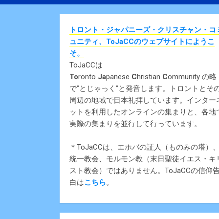
トロント・ジャパニーズ・クリスチャン・コ
ュニティ、ToJaCCのウェブサイトにようこ
そ。
ToJaCCは
To
ronto
Ja
panese
C
hristian
C
ommunity の略
で”とじゃっく”と発音します。トロントとそ
周辺の地域で日本礼拝しています。インター
ットを利用したオンラインの集まりと、各地
実際の集まりを並行して行っています。
＊ToJaCCは、エホバの証人（ものみの塔）
統一教会、モルモン教（末日聖徒イエス・キ
スト教会）ではありません。ToJaCCの信仰
白は
こちら
。