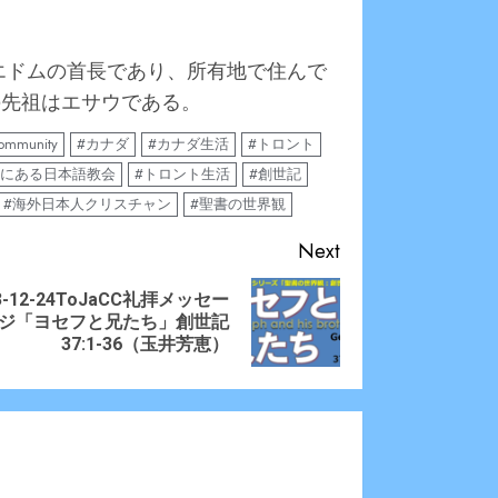
、
はエドムの首長であり、所有地で住んで
の先祖はエサウである。
community
#カナダ
#カナダ生活
#トロント
トにある日本語教会
#トロント生活
#創世記
#海外日本人クリスチャン
#聖書の世界観
Next
3-12-24ToJaCC礼拝メッセー
ious
t
ジ「ヨセフと兄たち」創世記
:
:
37:1-36（玉井芳恵）