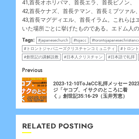
41,首長オホリバマ、首長エラ、首長ピノン、
42,首長ケナズ、首長テマン、首長ミブツァル
43,首長マグディエル、首長イラム。これら
いた場所ごとに挙げたものである。エドム人
Tags:
#japanesechurch
#tojacc
#torontojapanesechristian
#トロントジャパニーズクリスチャンコミュニティ
#トロン
#創世記の講解説教
#日本人クリスチャン
#日本語で礼拝
Continue
Previous
Reading
2023-12-10ToJaCC礼拝メッセー
202
Prev
Nex
ジ「ヤコブ、イサクのところに着
post
post
く」創世記35:16-29（玉井芳恵）
RELATED POSTING