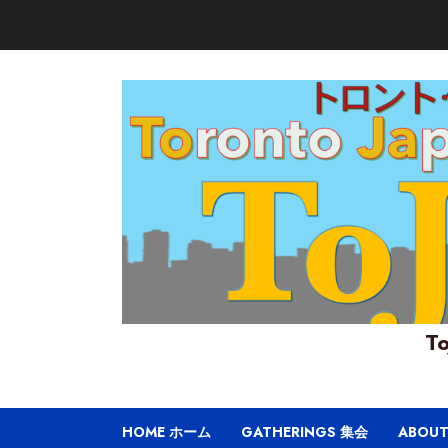
Skip
to
content
To
HOME ホーム
GATHERINGS 集会
ABOU