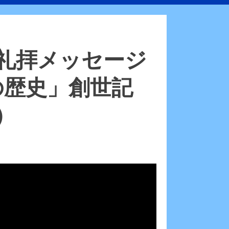
aCC礼拝メッセージ
の歴史」創世記
）