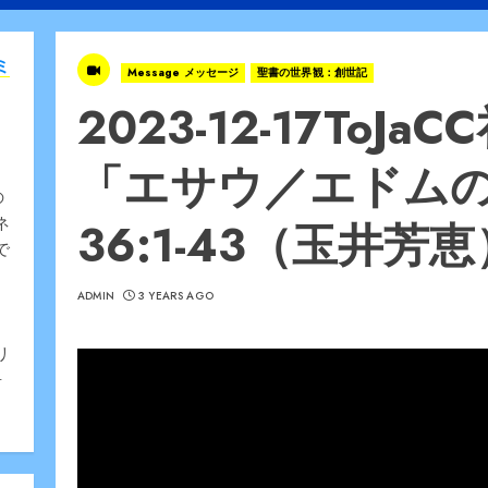
ミ
Message メッセージ
聖書の世界観：創世記
2023-12-17ToJ
「エサウ／エドム
の
36:1-43（玉井芳恵
ネ
で
ADMIN
3 YEARS AGO
、
リ
告