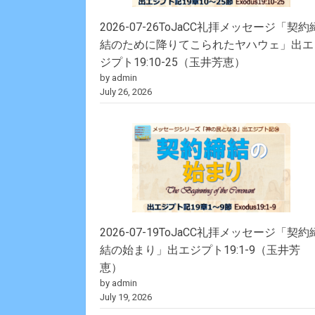
2026-07-26ToJaCC礼拝メッセージ「契約
結のために降りてこられたヤハウェ」出エ
ジプト19:10-25（玉井芳恵）
by admin
July 26, 2026
2026-07-19ToJaCC礼拝メッセージ「契約
結の始まり」出エジプト19:1-9（玉井芳
恵）
by admin
July 19, 2026