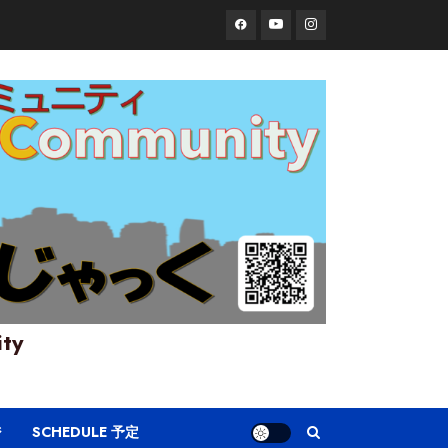
Facebook
YouTube
Instagram
ity
ジ
SCHEDULE 予定