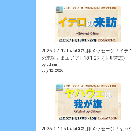
2026-07-12ToJaCC礼拝メッセージ「イテ
の来訪」出エジプト18:1-27（玉井芳恵）
by admin
July 12, 2026
2026-07-05ToJaCC礼拝メッセージ「ヤハ