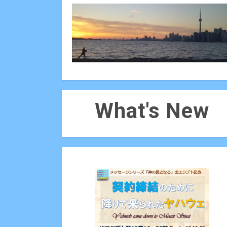
What's New